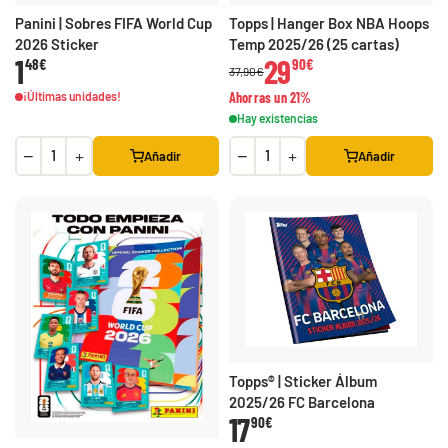
Panini | Sobres FIFA World Cup
Topps | Hanger Box NBA Hoops
2026 Sticker
Temp 2025/26 (25 cartas)
1
29
48€
90€
37,90€
¡Últimas unidades!
Ahorras un 21%
Hay existencias
−
+
−
+
Añadir
Añadir
Topps® | Sticker Álbum
2025/26 FC Barcelona
17
90€