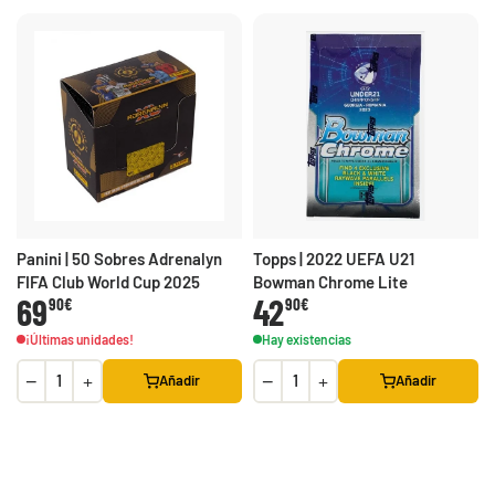
Panini | 50 Sobres Adrenalyn
Topps | 2022 UEFA U21
FIFA Club World Cup 2025
Bowman Chrome Lite
69
42
90€
90€
¡Últimas unidades!
Hay existencias
−
+
−
+
Añadir
Añadir