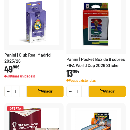
Panini | Club Real Madrid
Panini | Pocket Box de 8 sobres
2025/26
FIFA World Cup 2026 Sticker
49
90€
13
90€
¡Últimas unidades!
Pocas existencias
−
+
−
+
Añadir
Añadir
OFERTA