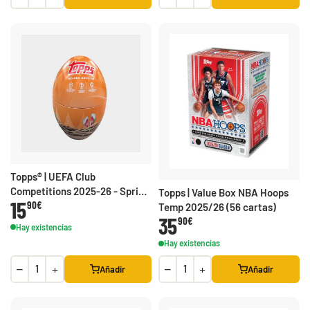
Topps® | UEFA Club
Competitions 2025-26 - Spring
Topps | Value Box NBA Hoops
15
90€
Tin - Huevo de Pascua
Temp 2025/26 (56 cartas)
35
90€
Hay existencias
Hay existencias
−
+
−
+
Añadir
Añadir