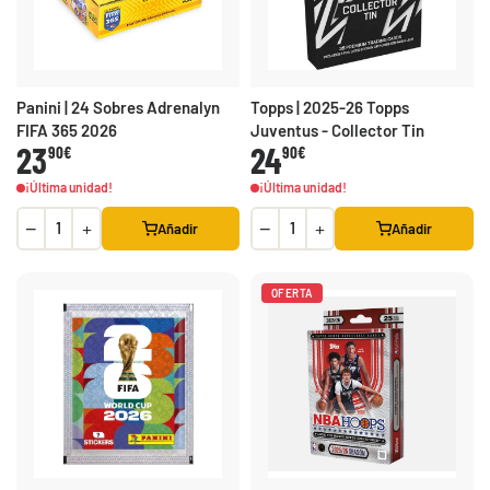
Panini | 24 Sobres Adrenalyn
Topps | 2025-26 Topps
FIFA 365 2026
Juventus - Collector Tin
23
24
90€
90€
¡Última unidad!
¡Última unidad!
−
+
−
+
Añadir
Añadir
OFERTA