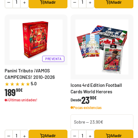
−
+
−
+
Añadir
Añadir
PREVENTA
Panini Tributo ¡VAMOS
CAMPEONES! 2010-2026
5.0
Icons 4rd Edition Football
189
90€
Cards World Herores
23
90€
Desde
¡Últimas unidades!
Pocas existencias
−
+
−
+
Añadir
Añadir