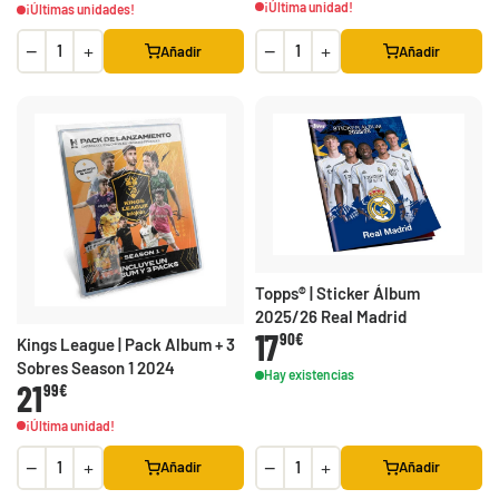
¡Última unidad!
¡Últimas unidades!
−
+
−
+
Añadir
Añadir
Topps® | Sticker Álbum
2025/26 Real Madrid
17
90€
Kings League | Pack Album + 3
Sobres Season 1 2024
Hay existencias
21
99€
¡Última unidad!
−
+
−
+
Añadir
Añadir