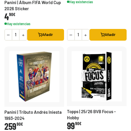
Hay existencias
Panini | Álbum FIFA World Cup
2026 Sticker
4
90€
Hay existencias
−
+
−
+
Añadir
Añadir
Topps | 25/26 BVB Focus -
Panini | Tributo Andrés Iniesta
Hobby
1993-2024
99
259
90€
90€