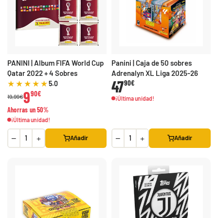
PANINI | Album FIFA World Cup
Panini | Caja de 50 sobres
Qatar 2022 + 4 Sobres
Adrenalyn XL Liga 2025-26
47
90€
5.0
9
90€
19,99€
¡Última unidad!
Ahorras un 50%
¡Última unidad!
−
+
−
+
Añadir
Añadir