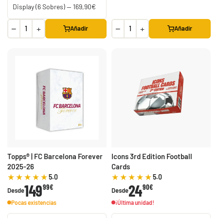
-50%
−
+
−
+
Añadir
Añadir
30th Celebration
Umbreon Battle Deck
Celebraciones 30
Build and Battle Lost
Build and Battle
Aniversario
Thunder | Truenos
Unified Minds | Mentes
Perdidos
Unidas
429,90 €
299,90 €
Desde
Desde
19,90 €
39,90 €
Desde
¡Última unidad!
¡Última unidad!
Topps® | FC Barcelona Forever
Icons 3rd Edition Football
2025-26
Cards
5.0
5.0
149
24
99€
90€
Desde
Desde
Pocas existencias
¡Última unidad!