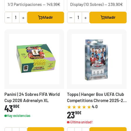
−
+
−
+
Añadir
Añadir
Panini | 24 Sobres FIFA World
Topps | Hanger Box UEFA Club
Cup 2026 Adrenalyn XL
Competitions Chrome 2025-26
43
90€
(15 cartas)
4.0
23
90€
Hay existencias
¡Última unidad!