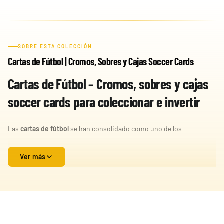
SOBRE ESTA COLECCIÓN
Cartas de Fútbol | Cromos, Sobres y Cajas Soccer Cards
Cartas de Fútbol – Cromos, sobres y cajas
soccer cards para coleccionar e invertir
Las
cartas de fútbol
se han consolidado como uno de los
segmentos más potentes dentro del mundo de las
sports cards
,
combinando pasión por el deporte más seguido del planeta con
Ver más
oportunidades reales de coleccionismo e inversión. Desde leyendas
históricas hasta jóvenes promesas, cada carta representa un
momento único dentro del fútbol mundial.
El crecimiento del mercado de
cromos de fútbol
y
soccer cards
ha
sido exponencial, impulsado por la globalización del deporte, el