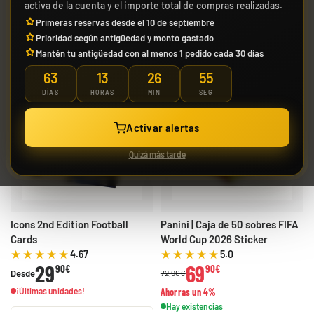
activa de la cuenta y el importe total de compras realizadas.
Primeras reservas desde el 10 de septiembre
Filtrar y ordenar
Prioridad según antigüedad y monto gastado
Mantén tu antigüedad con al menos 1 pedido cada 30 días
Magic | Marvel Super
Jose Cruz Galindo-
Yuya Okita "JP Raging
63
13
26
54
Heroes Bundle Gift
Resendiz "Pult Bomb"
Bolt" Mazo World
OFERTA
Edition
Mazo World
Championship 2025
DÍAS
HORAS
MIN
SEG
86,90 €
29,90 €
29,90 €
39,90 €
Desde
Desde
Championship 2025
Deck
Hay existencias
¡Últimas unidades!
¡Últimas unidades!
Deck
Activar alertas
Quizá más tarde
Liao Fu Guan
Riley McKay "KSI's
"Joltdengo" Mazo
Gardevoir" Mazo
Icons 2nd Edition Football
Panini | Caja de 50 sobres FIFA
World Championship
World Championship
2025 Deck
Cards
World Cup 2026 Sticker
2025 Deck
4.67
5.0
Build and Battle
29
69
Unbroken Bonds |
90€
90€
Desde
72,90€
Vínculos
29,90 €
29,90 €
379,90 €
Desde
Desde
Desde
Indestructibles
¡Últimas unidades!
Ahorras un 4%
¡Últimas unidades!
¡Últimas unidades!
¡Última unidad!
Hay existencias