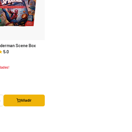
iderman Scene Box
5.0
dades!
Yuya Okita "JP Raging Bolt" Mazo World Championship 2025 Deck
29,90 €
39,90 €
Desde
¡Últimas unidades!
+
Añadir