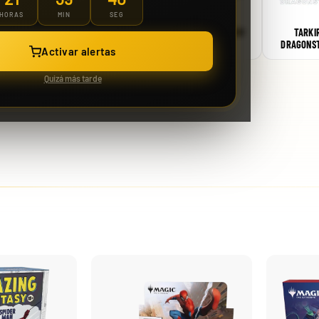
HORAS
MIN
SEG
FINAL FANTASY
MODERN HORIZONS 3
BLOOMBURROW
TARKI
DRAGONS
Case 150 Sobre McDonald Pokémon 2021 25th Aniversario
Activar alertas
Quizá más tarde
1229,99 €
Desde
¡Última unidad!