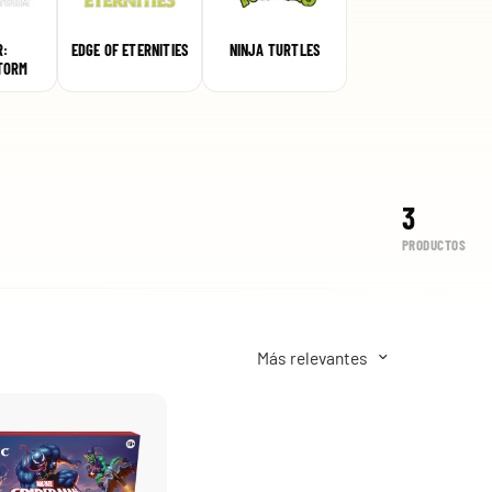
R:
EDGE OF ETERNITIES
NINJA TURTLES
TORM
Case 10 ETB Oscuridad Absoluta | Élite Pitch Black
3
529,99 €
Desde
PRODUCTOS
¡Últimas unidades!
-25%
Más relevantes