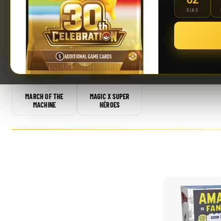
DÍAS
SECRETS OF
LORWYN ECLIPSED
AVATAR
STRIXHAVEN
Riftbound: League of Legends TCG | Vendetta Booster Display 24 Sobres
MARCH OF THE
MAGIC X SUPER
MACHINE
HÉROES
139,90 €
¡Últimas unidades!