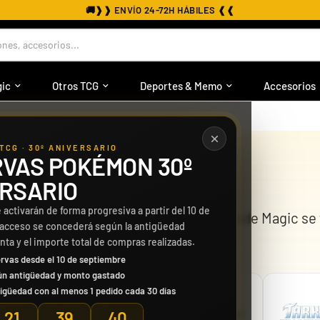
🚚
❱❱ ENVÍO 24-72H HÁBILES ❰❰
nes, accesorios...
ic
Otros TCG
Deportes & Memo
Accesorios
TCG · 30º ANIVERSARIO
VAS POKÉMON 30º
RSARIO
 activarán de forma progresiva a partir del 10 de
rtas coleccionables donde el universo de Magic se 
 acceso se concederá según la antigüedad
da.
enta y el importe total de compras realizadas.
rvas desde el 10 de septiembre
ún antigüedad y monto gastado
igüedad con al menos 1 pedido cada 30 días
21
39
39