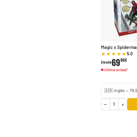
Magic x Spiderman
5.0
69
90€
Desde
¡Última unidad!
Magic | Marvel Super Heroes Bundle Gift Edition
86,90 €
Hay existencias
−
+