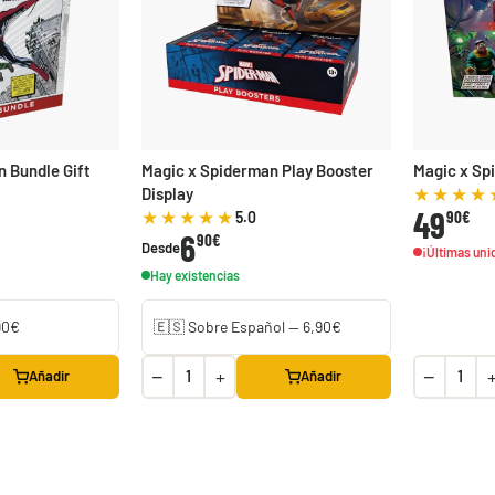
 Bundle Gift
Magic x Spiderman Play Booster
Magic x Sp
Display
49
90€
5.0
6
90€
Desde
¡Últimas uni
Hay existencias
Jose Cruz Galindo-Resendiz "Pult Bomb" Mazo World Championship 2025 Deck
29,90 €
Desde
¡Últimas unidades!
−
+
−
Añadir
Añadir