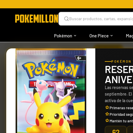
Buscar productos, cartas, expansio
Pokémon
One Piece
Mag
›
›
›
HOME
MAGIC
COLECCIÓN
SPIDERMAN
POKÉMON 
COLECCIÓN
RESER
SPIDERMAN X MAGIC
ANIVE
Las reservas se
Descubre Magic x Spider-Man TCG, el juego de ca
septiembre. El
poderes únicos y combates épicos en cada parti
activa de la cu
Primeras rese
Prioridad seg
Mantén tu ant
62