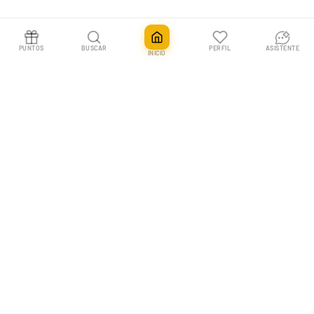
PUNTOS
BUSCAR
PERFIL
ASISTENTE
INICIO
En Pokemillon vivimos las cartas coleccionables. Tu tienda nº1 en España
para Pokémon TCG, One Piece y más, con envíos rápidos y un equipo que
entiende a los coleccionistas.