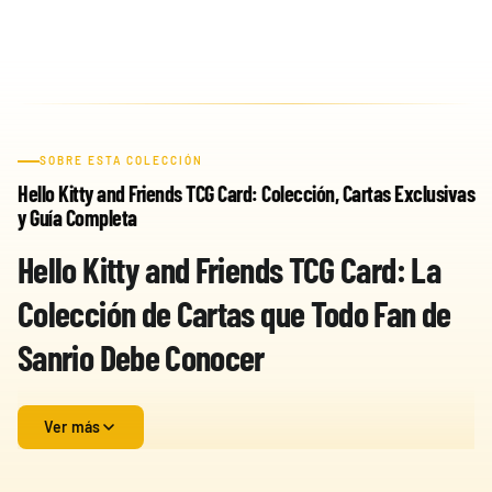
-50%
30th Celebration
SOBRE ESTA COLECCIÓN
Umbreon Battle Deck
Hello Kitty and Friends TCG Card: Colección, Cartas Exclusivas
Celebraciones 30
Build and Battle Lost
Build and Battle
Aniversario
Thunder | Truenos
y Guía Completa
Unified Minds | Mentes
Perdidos
Unidas
429,90 €
299,90 €
Desde
Desde
19,90 €
39,90 €
Desde
Hello Kitty and Friends TCG Card: La
¡Última unidad!
¡Última unidad!
Colección de Cartas que Todo Fan de
Sanrio Debe Conocer
Hello Kitty and Friends TCG Card es una colección de cartas
Ver más
inspirada en el universo de Sanrio, una de las franquicias más
populares y reconocidas del mundo. Este producto reúne a