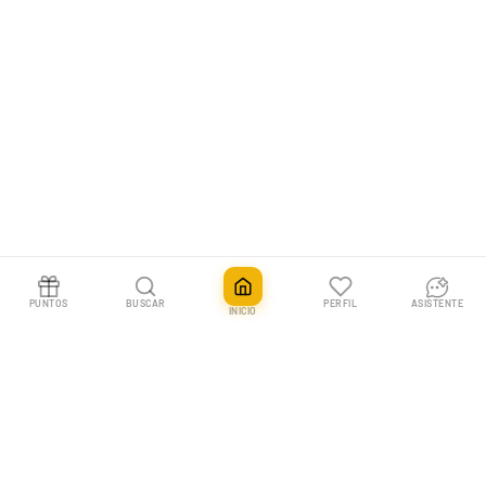
Kuromi
Cinnamoroll
Pompompurin
Keroppi
Badtz-Maru
Little Twin Stars
PUNTOS
BUSCAR
PERFIL
ASISTENTE
Hangyodon
INICIO
Tuxedosam
Pochacco
Chococat