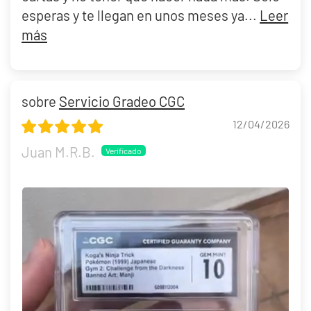
White Dragon 1ª edición
de Yu-Gi-Oh!,
Mickey Mouse - Brave
esperas y te llegan en unos meses ya...
Leer
Little Tailor
de Lorcana, y un largo etcétera. Si tu carta tiene valor
más
sentimental o de mercado, vale la pena considerar el gradeo CGC.
Garantía de seguridad y confianza
En Pokemillon entendemos que enviar tus cartas más valiosas
Servicio Gradeo CGC
requiere absoluta confianza. Por eso,
todos nuestros envíos están
12/04/2026
asegurados a su valor declarado
, tanto en el trayecto a las
instalaciones de CGC como en la devolución al cliente. Como
Juan M.R.B.
distribuidor autorizado oficial de CGC, mantenemos un proceso
totalmente trazable y transparente, y estamos a tu disposición
para resolver cualquier duda durante todo el recorrido. Confían en
nosotros más de 1.200 coleccionistas con valoraciones excelentes
en Trustpilot y Google Reviews.
Si quieres dar el paso definitivo para
proteger y revalorizar tu
colección de cartas TCG
, elige el servicio de gradeo CGC
profesional de Pokemillon. Selecciona la modalidad que necesitas,
completa tu pedido, envíanos tus cartas siguiendo nuestras