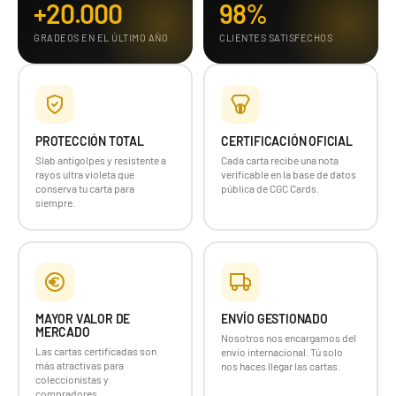
+20.000
98%
GRADEOS EN EL ÚLTIMO AÑO
CLIENTES SATISFECHOS
PROTECCIÓN TOTAL
CERTIFICACIÓN OFICIAL
Slab antigolpes y resistente a
Cada carta recibe una nota
rayos ultra violeta que
verificable en la base de datos
conserva tu carta para
pública de CGC Cards.
siempre.
MAYOR VALOR DE
ENVÍO GESTIONADO
MERCADO
Nosotros nos encargamos del
Las cartas certificadas son
envío internacional. Tú solo
más atractivas para
nos haces llegar las cartas.
coleccionistas y
compradores.