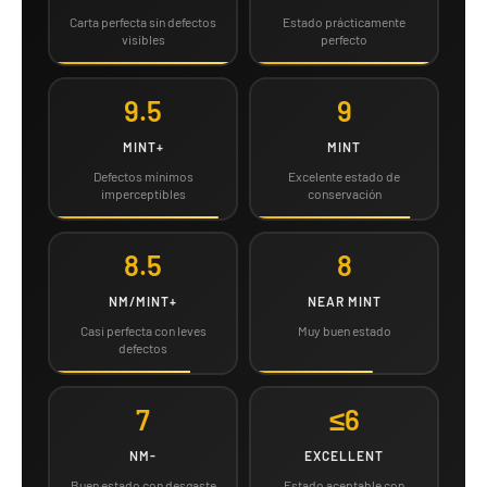
Carta perfecta sin defectos
Estado prácticamente
visibles
perfecto
9.5
9
MINT+
MINT
Defectos mínimos
Excelente estado de
imperceptibles
conservación
8.5
8
NM/MINT+
NEAR MINT
Casi perfecta con leves
Muy buen estado
defectos
7
≤6
NM-
EXCELLENT
Buen estado con desgaste
Estado aceptable con