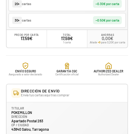
cartas
20+
−0.30€ por carta
cartas
30+
−0.50€ por carta
PRECIO POR CARTA
TOTAL
AHORRAS
17,59€
17,59€
0,00€
1 carta
Añade
+9
para 0,20€ por carta
ENVÍO SEGURO
GARANTÍA CGC
AUTHORIZED DEALER
Asegurado a valor declarado
Certificación oficial
Authorized Dealer
DIRECCIÓN DE ENVÍO
Envía tus cartas aquí tras comprar
TITULAR
POKEMILLON
DIRECCIÓN
Apartado Postal 283
CP / CIUDAD
43840 Salou, Tarragona