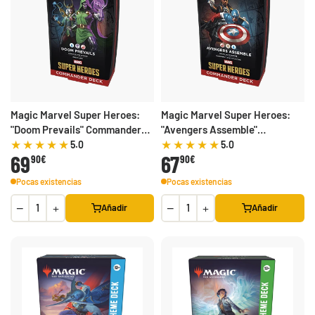
Magic Marvel Super Heroes:
Magic Marvel Super Heroes:
"Doom Prevails" Commander
"Avengers Assemble"
Deck
Commander Deck
5.0
5.0
69
67
90€
90€
Pocas existencias
Pocas existencias
−
+
−
+
Añadir
Añadir