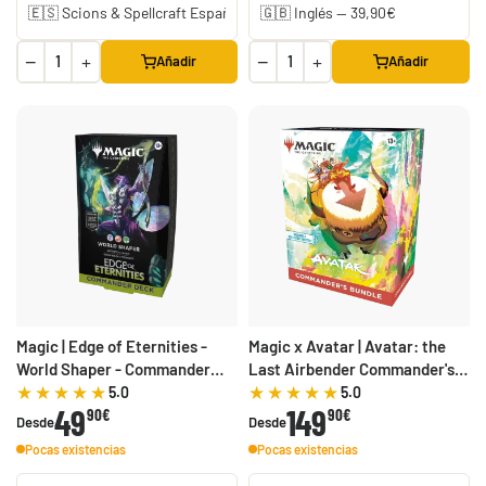
-50%
−
+
−
+
Añadir
Añadir
30th Celebration
Umbreon Battle Deck
Celebraciones 30
Build and Battle Lost
Build and Battle
Aniversario
Thunder | Truenos
Unified Minds | Mentes
Perdidos
Unidas
429,90 €
299,90 €
Desde
Desde
19,90 €
39,90 €
Desde
¡Última unidad!
¡Última unidad!
Magic | Edge of Eternities -
Magic x Avatar | Avatar: the
World Shaper - Commander
Last Airbender Commander's
Decks
Bundle
5.0
5.0
49
149
90€
90€
Desde
Desde
Pocas existencias
Pocas existencias