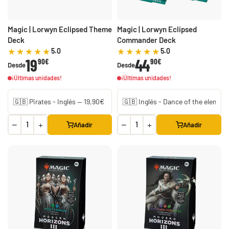
Magic | Lorwyn Eclipsed Theme
Magic | Lorwyn Eclipsed
Deck
Commander Deck
5.0
5.0
19
44
90€
90€
Desde
Desde
¡Últimas unidades!
¡Últimas unidades!
−
+
−
+
Añadir
Añadir