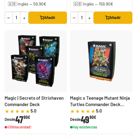
−
+
−
+
Añadir
Añadir
Magic | Secrets of Strixhaven
Magic x Teenage Mutant Ninja
Commander Deck
Turtles Commander Deck
Turtle Power!
5.0
5.0
47
49
90€
90€
Desde
Desde
¡Última unidad!
Hay existencias