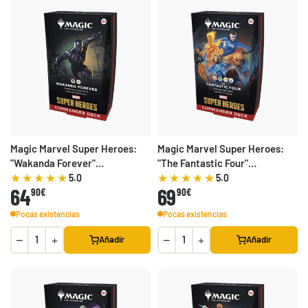
Magic Marvel Super Heroes:
Magic Marvel Super Heroes:
"Wakanda Forever"
"The Fantastic Four"
Commander Deck
Commander Deck
5.0
5.0
64
69
90€
90€
Pocas existencias
Pocas existencias
−
+
−
+
Añadir
Añadir