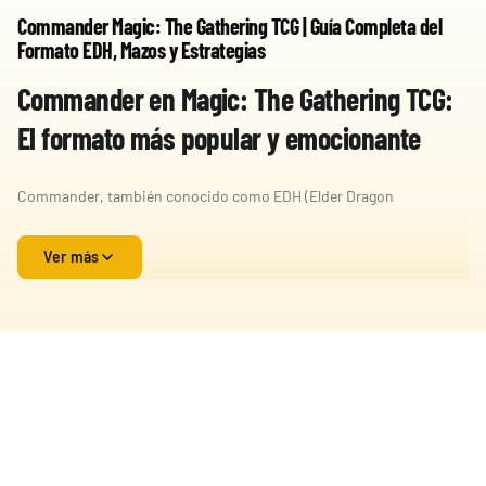
Commander Magic: The Gathering TCG | Guía Completa del
Formato EDH, Mazos y Estrategias
Commander en Magic: The Gathering TCG:
El formato más popular y emocionante
Commander, también conocido como EDH (Elder Dragon
Highlander), es uno de los formatos más jugados y queridos de
Magic: The Gathering TCG. Diseñado para partidas multijugador
Ver más
llenas de estrategia, creatividad y diversión, Commander ofrece una
experiencia única donde cada jugador construye un mazo alrededor
de una criatura legendaria conocida como comandante.
A diferencia de otros formatos competitivos de Magic: The
Gathering, Commander destaca por su enorme variedad de cartas,
interacciones espectaculares y posibilidades infinitas de
personalización. Gracias a sus reglas especiales y su enfoque social,
es el formato ideal tanto para jugadores veteranos como para