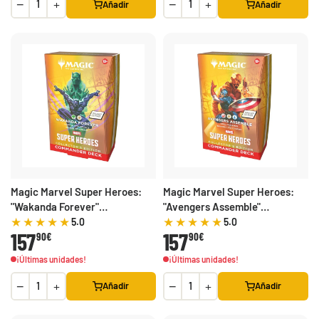
−
+
−
+
Añadir
Añadir
Magic Marvel Super Heroes:
Magic Marvel Super Heroes:
"Wakanda Forever"
"Avengers Assemble"
Commander Deck Collector's
Commander Deck Collector's
5.0
5.0
157
157
Edition
90€
Edition
90€
¡Últimas unidades!
¡Últimas unidades!
−
+
−
+
Añadir
Añadir