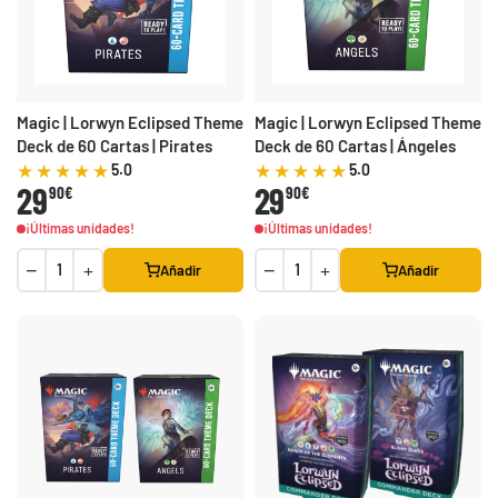
Magic | Lorwyn Eclipsed Theme
Magic | Lorwyn Eclipsed Theme
Deck de 60 Cartas | Pirates
Deck de 60 Cartas | Ángeles
5.0
5.0
29
29
90€
90€
¡Últimas unidades!
¡Últimas unidades!
−
+
−
+
Añadir
Añadir