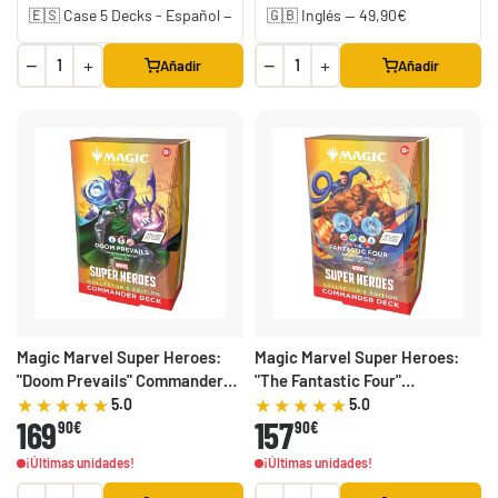
−
+
−
+
Añadir
Añadir
Magic Marvel Super Heroes:
Magic Marvel Super Heroes:
"Doom Prevails" Commander
"The Fantastic Four"
Deck Collector's Edition
Commander Deck Collector's
5.0
5.0
169
157
90€
Edition
90€
¡Últimas unidades!
¡Últimas unidades!