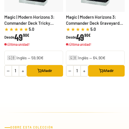
Magic | Modern Horizons 3:
Magic | Modern Horizons 3:
Commander Deck Tricky
Commander Deck Graveyard
Terrain
Overdrive
5.0
5.0
49
49
90€
90€
Desde
Desde
¡Última unidad!
¡Última unidad!
−
+
−
+
Añadir
Añadir
SOBRE ESTA COLECCIÓN