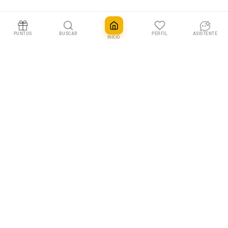
PUNTOS
BUSCAR
PERFIL
ASISTENTE
INICIO
En Pokemillon vivimos las cartas coleccionables. Tu tienda nº1 en España
para Pokémon TCG, One Piece y más, con envíos rápidos y un equipo que
entiende a los coleccionistas.