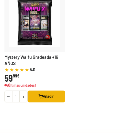
Mystery Waifu Gradeada +16
AÑOS
5.0
59
99€
¡Últimas unidades!
−
+
Añadir