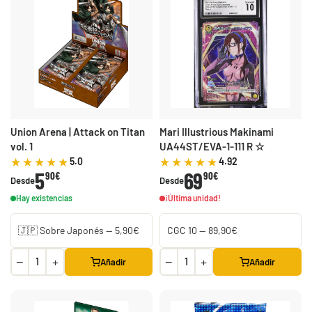
Union Arena | Attack on Titan
Mari Illustrious Makinami
vol. 1
UA44ST/EVA-1-111 R ☆
5.0
4.92
5
69
90€
90€
Desde
Desde
Hay existencias
¡Última unidad!
−
+
−
+
Añadir
Añadir