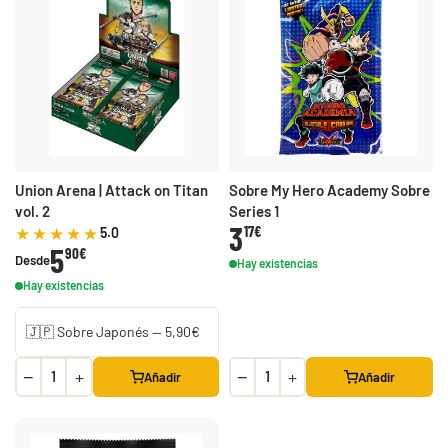
Union Arena | Attack on Titan
Sobre My Hero Academy Sobre
vol. 2
Series 1
3
17€
5.0
5
90€
Desde
Hay existencias
Hay existencias
−
+
−
+
Añadir
Añadir