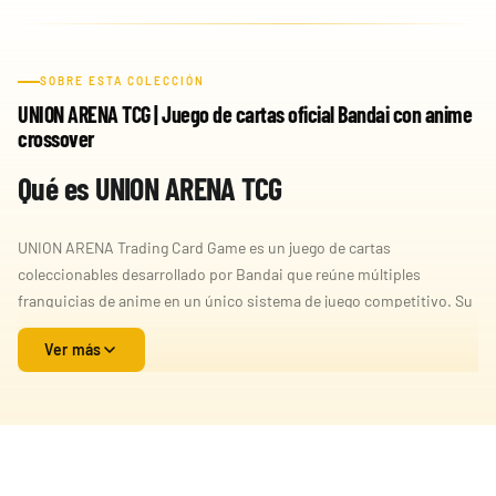
SOBRE ESTA COLECCIÓN
UNION ARENA TCG | Juego de cartas oficial Bandai con anime
crossover
Qué es UNION ARENA TCG
UNION ARENA Trading Card Game es un juego de cartas
coleccionables desarrollado por Bandai que reúne múltiples
franquicias de anime en un único sistema de juego competitivo. Su
propuesta se centra en la estrategia, la colección y la recreación de
Ver más
combates épicos entre personajes legendarios del anime.
El juego está diseñado tanto para jugadores nuevos como para
veteranos de los TCG, ofreciendo reglas accesibles pero con una
profundidad táctica que permite desarrollar mazos altamente
competitivos y personalizados.