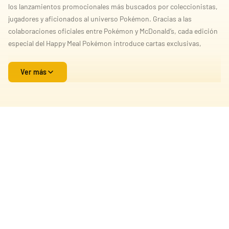
los lanzamientos promocionales más buscados por coleccionistas,
jugadores y aficionados al universo Pokémon. Gracias a las
colaboraciones oficiales entre Pokémon y McDonald’s, cada edición
especial del Happy Meal Pokémon introduce cartas exclusivas,
sobres promocionales y contenido limitado que despierta el interés
tanto de nuevos jugadores como de coleccionistas veteranos.
Ver más
Las cartas Pokémon de McDonald’s destacan por ofrecer diseños
únicos, sellos promocionales exclusivos y tiradas limitadas que
aumentan su valor y atractivo dentro del mercado del
coleccionismo Pokémon. Cada año, miles de personas buscan
completar las diferentes colecciones de cartas McDonald’s Pokémon
debido a la popularidad mundial de personajes como Pikachu,
Charizard, Eevee, Sprigatito, Fuecoco, Quaxly y muchos otros
Pokémon icónicos.
Colección McDonald’s Pokémon TCG
Las promociones de McDonald’s Pokémon TCG incluyen sobres