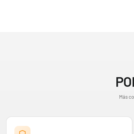
Liao Fu Guan "Joltdengo" Mazo World Championship 2025 Deck
PO
Más co