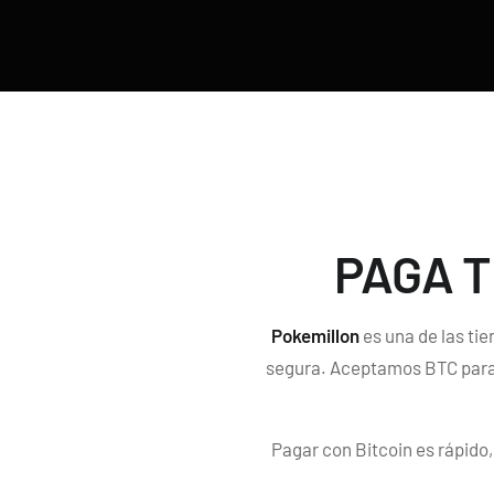
PAGA T
Magic | Marvel Super Heroes Bundle Gift Edition
86,90 €
Pokemillon
es una de las ti
Hay existencias
segura. Aceptamos BTC para q
Pagar con Bitcoin es rápido,