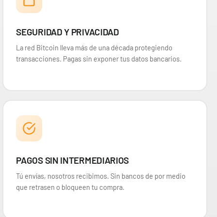
Build and Battle Unbroken Bonds | Vínculos Indestructibles
379,90 €
SEGURIDAD Y PRIVACIDAD
Desde
¡Última unidad!
La red Bitcoin lleva más de una década protegiendo
-50%
transacciones. Pagas sin exponer tus datos bancarios.
PAGOS SIN INTERMEDIARIOS
Tú envías, nosotros recibimos. Sin bancos de por medio
que retrasen o bloqueen tu compra.