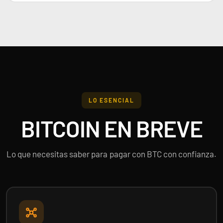
LO ESENCIAL
Build and Battle Lost Thunder | Truenos Perdidos
BITCOIN EN BREVE
299,90 €
Desde
¡Última unidad!
Lo que necesitas saber para pagar con BTC con confianza.