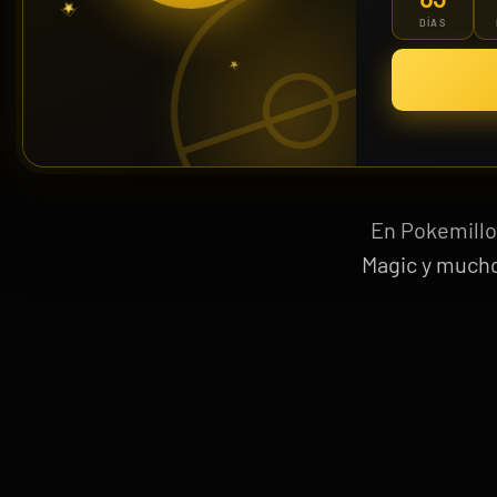
CO
DÍAS
PR
Riftbound: League of Legends TCG | Vendetta Booster Display 24 Sobres
En Pokemillo
139,90 €
Magic y mucho
¡Últimas unidades!