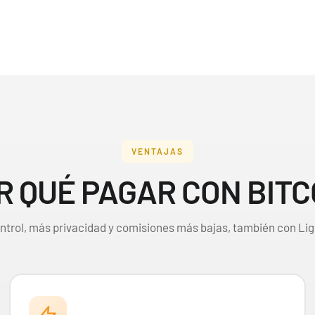
VENTAJAS
Riley McKay "KSI's Gardevoir" Mazo World Championship 2025 Deck
R QUÉ PAGAR CON BITC
ntrol, más privacidad y comisiones más bajas, también con Lig