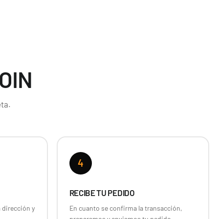
OIN
ta.
4
RECIBE TU PEDIDO
 dirección y
En cuanto se confirma la transacción,
preparamos y enviamos tu pedido.