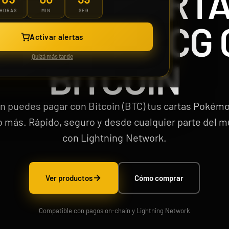
MPRAR CARTA
HORAS
MIN
SEG
ODUCTOS TCG 
Case 150 Sobre McDonald Pokémon 2021 25th Aniversario
Activar alertas
Quizá más tarde
BITCOIN
n puedes pagar con Bitcoin (BTC) tus cartas Pokémo
1229,99 €
Desde
 más. Rápido, seguro y desde cualquier parte del 
¡Última unidad!
con Lightning Network.
Ver productos
Cómo comprar
Compatible con pagos on-chain y Lightning Network