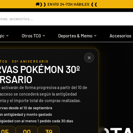
⭐
❱❱ +30.000 CLIENTES SATISFECHOS ❰❰
nes, accesorios...
ic
Otros TCG
Deportes & Memo
Accesorios
TCG · 30º ANIVERSARIO
VAS POKÉMON 30º
RSARIO
₿
 activarán de forma progresiva a partir del 10 de
 acceso se concederá según la antigüedad
enta y el importe total de compras realizadas.
rvas desde el 10 de septiembre
PAGO CON BITCOIN
ún antigüedad y monto gastado
igüedad con al menos 1 pedido cada 30 días
05
00
37