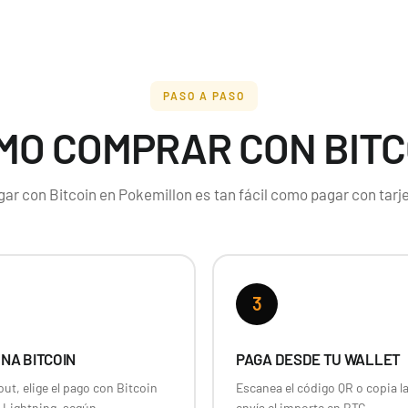
PASO A PASO
MO COMPRAR CON BITC
gar con Bitcoin en Pokemillon es tan fácil como pagar con tarje
3
NA BITCOIN
PAGA DESDE TU WALLET
ut, elige el pago con Bitcoin
Escanea el código QR o copia la
 Lightning, según
envía el importe en BTC.