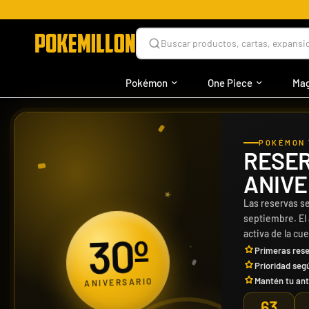
Buscar productos, cartas, expansio
Pokémon
One Piece
Mag
POKÉMON 
RESER
ANIVE
Las reservas se
septiembre. El
30º
activa de la cu
Primeras rese
Prioridad seg
ANIVERSARIO
Mantén tu ant
63