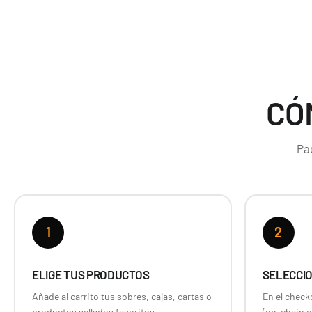
CÓ
Pa
1
2
ELIGE TUS PRODUCTOS
SELECCIO
Añade al carrito tus sobres, cajas, cartas o
En el checko
productos sellados favoritos.
(on-chain o