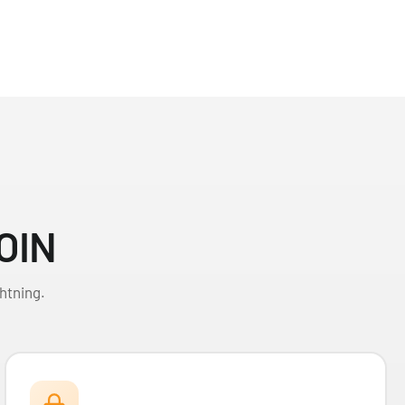
OIN
htning.