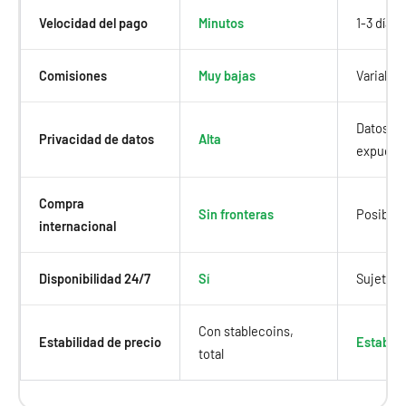
Velocidad del pago
Minutos
1-3 días
Comisiones
Muy bajas
Variable
Datos ba
Privacidad de datos
Alta
expuest
Compra
Sin fronteras
Posibles
internacional
Disponibilidad 24/7
Sí
Sujeto a
Con stablecoins,
Estabilidad de precio
Estable
total