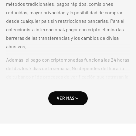
métodos tradicionales: pagos rápidos, comisiones
reducidas, mayor privacidad y la posibilidad de comprar
desde cualquier país sin restricciones bancarias. Para el
coleccionista internacional, pagar con cripto elimina las
barreras de las transferencias y los cambios de divisa
abusivos.
Además, el pago con criptomonedas funciona las 24 horas
del día, los 7 días de la semana. No dependes del horario
de tu banco ni de procesos de verificación que retrasan la
compra de ese sobre o esa caja que llevabas tiempo
buscando.
VER MÁS
Pagos sin volatilidad con stablecoins
Si te preocupa que el precio de Bitcoin suba o baje, las
stablecoins
son la solución:
USDT
y
USDC
están ligadas al
dólar, por lo que pagas el importe exacto de tu pedido sin