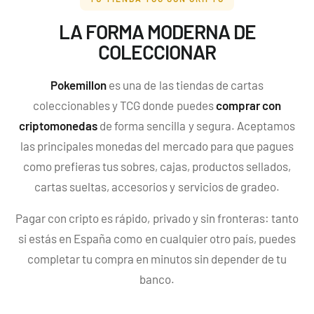
-50%
LA FORMA MODERNA DE
COLECCIONAR
Pokemillon
es una de las tiendas de cartas
30th Celebration
coleccionables y TCG donde puedes
comprar con
Umbreon Battle Deck
Celebraciones 30
criptomonedas
de forma sencilla y segura. Aceptamos
Build and Battle Lost
Build and Battle
Aniversario
Thunder | Truenos
Unified Minds | Mentes
las principales monedas del mercado para que pagues
Perdidos
Unidas
429,90 €
299,90 €
Desde
Desde
19,90 €
39,90 €
Desde
como prefieras tus sobres, cajas, productos sellados,
¡Última unidad!
¡Última unidad!
cartas sueltas, accesorios y servicios de gradeo.
Pagar con cripto es rápido, privado y sin fronteras: tanto
si estás en España como en cualquier otro país, puedes
completar tu compra en minutos sin depender de tu
banco.