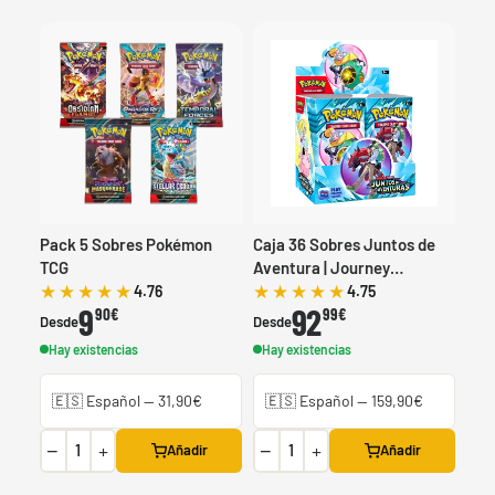
Pack 5 Sobres Pokémon
Caja 36 Sobres Juntos de
TCG
Aventura | Journey
Together Booster Box sv9
4.76
4.75
9
92
90€
99€
Desde
Desde
Hay existencias
Hay existencias
−
+
−
+
Añadir
Añadir