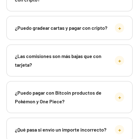
Bitcoin
Las
cartas y productos de Pokémon
son nuestra categoría
estrella. Puedes pagar con Bitcoin, Ethereum o
+
¿Puedo gradear cartas y pagar con cripto?
stablecoins tus Elite Trainer Box, cajas de sobres, cajas
temáticas, latas, blísters y sobres sueltos de las
expansiones más recientes, así como producto sellado de
¿Las comisiones son más bajas que con
+
coleccionista.
tarjeta?
One Piece Card Game con criptomonedas
El
One Piece Card Game
es uno de los juegos de cartas
que más ha crecido. En Pokemillon encontrarás sobres,
¿Puedo pagar con Bitcoin productos de
+
mazos de inicio y cajas selladas que puedes pagar
Pokémon y One Piece?
cómodamente con tu criptomoneda favorita.
Magic: The Gathering pagando con cripto
+
¿Qué pasa si envío un importe incorrecto?
Para los jugadores y coleccionistas de
Magic: The