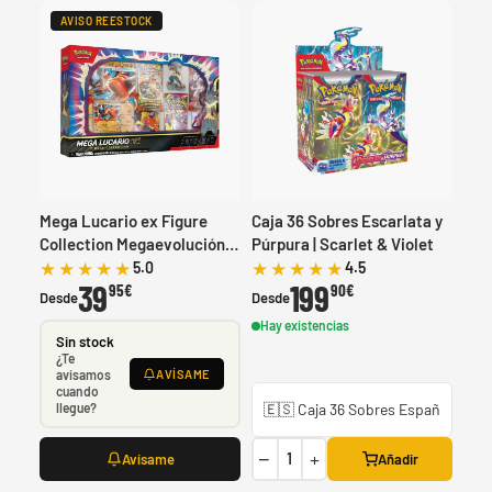
AVISO REESTOCK
Mega Lucario ex Figure
Caja 36 Sobres Escarlata y
Collection Megaevolución |
Púrpura | Scarlet & Violet
Mega Evolution
5.0
4.5
39
199
95€
90€
Desde
Desde
Hay existencias
Sin stock
¿Te
avisamos
AVÍSAME
cuando
llegue?
−
+
Añadir
Avísame