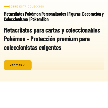
SOBRE ESTA COLECCIÓN
Metacrilatos Pokémon Personalizados | Figuras, Decoración y
Coleccionismo | Pokemillon
Metacrilatos para cartas y coleccionables
Pokémon – Protección premium para
coleccionistas exigentes
La categoría de
metacrilatos para cartas Pokémon, sobres, cajas
Ver más
selladas y productos coleccionables
representa una de las
soluciones más avanzadas y profesionales dentro del mundo del
coleccionismo moderno. Estos productos están diseñados
específicamente para ofrecer una combinación perfecta entre
protección física, exhibición estética y conservación a largo plazo
,
convirtiéndose en un elemento imprescindible para cualquier
coleccionista que desee mantener sus piezas en estado óptimo y
con una presentación impecable.