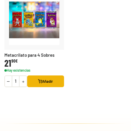
Metacrilato para 4 Sobres
21
90€
Hay existencias
−
+
Añadir