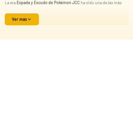
La era
Espada y Escudo de Pokémon JCC
ha sido una de las más
extensas y emocionantes de la historia del juego de cartas
coleccionables. Con cartas V, VMAX, VSTAR y artes alternativos, se
Ver más
han convertido en piezas muy buscadas.
Aquí encontrarás cajas de sobres, ETBs, sobres individuales,
premium boxes, bundles, latas y cartas sueltas. Todo el material
está sellado de fábrica, original y garantizado por distribuidor
oficial.
Disponemos de colecciones como
Vivid Voltage, Evolving Skies,
Fusion Strike, Brilliant Stars, Astral Radiance, Lost Origin, Silver
Tempest y Crown Zenith
, además de aperturas en directo,
precompras y ofertas exclusivas.
Por qué comprar cartas Pokémon Espada y
Escudo en Pokemillon
En Pokemillon trabajamos directamente con distribuidores