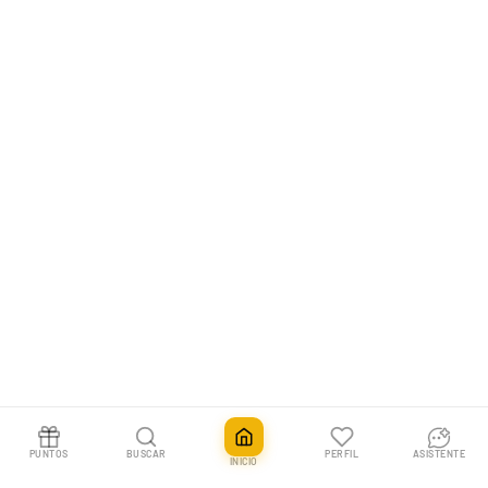
garantizan la entrega segura de cada pedido, con seguimiento
online y soporte durante todo el proceso.
PUNTOS
BUSCAR
PERFIL
ASISTENTE
INICIO