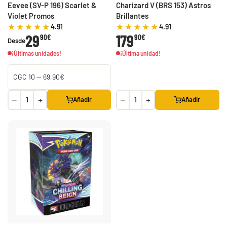
Eevee (SV-P 196) Scarlet &
Charizard V (BRS 153) Astros
Violet Promos
Brillantes
4.91
4.91
29
179
90€
90€
Desde
¡Últimas unidades!
¡Última unidad!
−
+
−
+
Añadir
Añadir