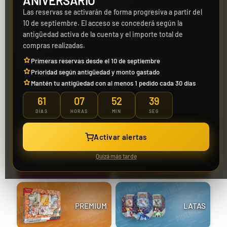
ANIVERSARIO
Las reservas se activarán de forma progresiva a partir del
10 de septiembre. El acceso se concederá según la
antigüedad activa de la cuenta y el importe total de
compras realizadas.
CAJAS DE
CAJA
Magic | Marvel Super
Jose Cruz Galindo-
Yuya Okita "JP Raging
SOBRES
ÉLITE
Heroes Bundle Gift
Resendiz "Pult Bomb"
Bolt" Mazo World
Primeras reservas desde el 10 de septiembre
Edition
Mazo World
Championship 2025
86,90 €
29,90 €
29,90 €
39,90 €
Desde
Desde
Prioridad según antigüedad y monto gastado
Championship 2025
Deck
Hay existencias
¡Últimas unidades!
Pocas existencias
Deck
Mantén tu antigüedad con al menos 1 pedido cada 30 días
61
07
52
38
SOBRES
GRADEADAS
DÍAS
HORAS
MIN
SEG
Activar alertas
Liao Fu Guan
Riley McKay "KSI's
COLECCIÓN
MISTERIOSAS
"Joltdengo" Mazo
Quizá más tarde
Gardevoir" Mazo
World Championship
World Championship
2025 Deck
2025 Deck
Build and Battle
Unbroken Bonds |
Vínculos
29,90 €
29,90 €
379,90 €
Desde
Desde
Desde
PREMIUM
LATAS
Indestructibles
¡Últimas unidades!
¡Últimas unidades!
¡Última unidad!