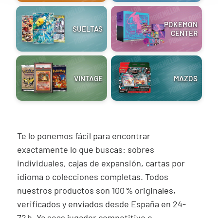
-50%
POKÉMON
SUELTAS
CENTER
30th Celebration
Umbreon Battle Deck
VINTAGE
MAZOS
Celebraciones 30
Build and Battle Lost
Build and Battle
Aniversario
Thunder | Truenos
Unified Minds | Mentes
Perdidos
Unidas
429,90 €
299,90 €
Desde
Desde
19,90 €
39,90 €
Desde
¡Última unidad!
¡Última unidad!
Te lo ponemos fácil para encontrar
exactamente lo que buscas: sobres
individuales, cajas de expansión, cartas por
idioma o colecciones completas. Todos
nuestros productos son 100 % originales,
verificados y enviados desde España en 24-
72 h. Ya seas jugador competitivo o