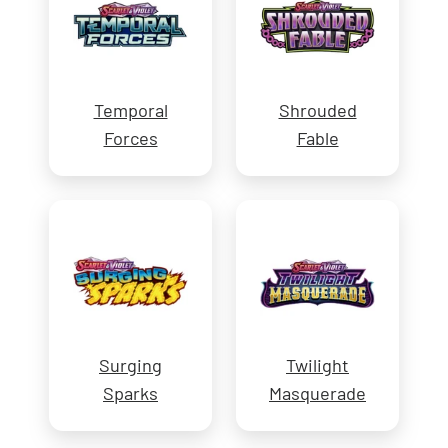
Temporal
Shrouded
Forces
Fable
Surging
Twilight
Sparks
Masquerade