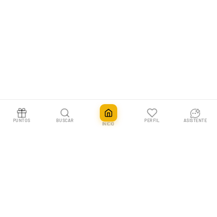
Cada tipo tiene un rol específico dentro de la construcción de
mazos, lo que permite múltiples estilos de juego.
Estrategia y construcción de mazos
La construcción de mazos en FF TCG es uno de sus pilares más
importantes. Los jugadores deben equilibrar:
Curva de costes de cartas
PUNTOS
BUSCAR
PERFIL
ASISTENTE
INICIO
Sinergias entre personajes
Control del ritmo de partida
Defensa y ataque
Existen mazos agresivos, control, midrange y combos, cada uno
con estrategias muy diferenciadas.