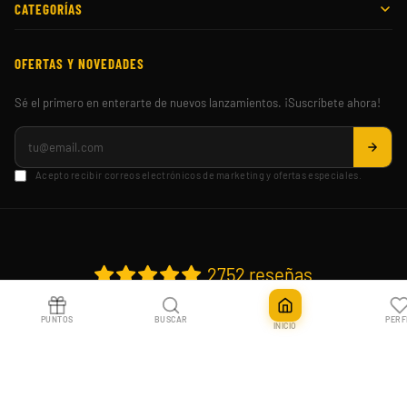
CATEGORÍAS
OFERTAS Y NOVEDADES
Sé el primero en enterarte de nuevos lanzamientos. ¡Suscríbete ahora!
Acepto recibir correos electrónicos de marketing y ofertas especiales.
2752 reseñas
PUNTOS
BUSCAR
PERF
INICIO
315
Verificado por