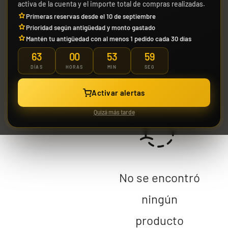
activa de la cuenta y el importe total de compras realizadas.
-25%
Primeras reservas desde el 10 de septiembre
Prioridad según antigüedad y monto gastado
Mantén tu antigüedad con al menos 1 pedido cada 30 días
63
00
53
59
DÍAS
HORAS
MIN
SEG
Activar alertas
Magic | Marvel Super Heroes
Jose Cruz Galindo-Resendiz "Pult
Quizá más tarde
Yuya
Bundle Gift Edition
Bomb" Mazo World Championship
Worl
2025 Deck
86,90 €
29,90 €
39,90
Desde
Hay existencias
¡Últimas unidades!
¡Últ
No se encontró
ningún
producto