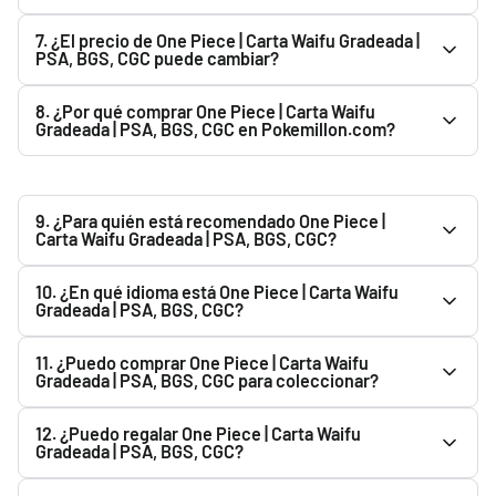
Preparamos todos los pedidos cuidadosamente y
7. ¿El precio de One Piece | Carta Waifu Gradeada |
utilizamos material de protección para proteger One
PSA, BGS, CGC puede cambiar?
Piece | Carta Waifu Gradeada | PSA, BGS, CGC durante el
Sí. El precio de One Piece | Carta Waifu Gradeada | PSA,
transporte.
8. ¿Por qué comprar One Piece | Carta Waifu
BGS, CGC puede variar según la disponibilidad,
Gradeada | PSA, BGS, CGC en Pokemillon.com?
reposiciones y condiciones del mercado. El precio
Porque ofrecemos productos oficiales, pago seguro, envío
mostrado en la web es el vigente en ese momento.
rápido y embalaje protegido.
9. ¿Para quién está recomendado One Piece |
Carta Waifu Gradeada | PSA, BGS, CGC?
One Piece | Carta Waifu Gradeada | PSA, BGS, CGC es ideal
10. ¿En qué idioma está One Piece | Carta Waifu
tanto para coleccionistas como para aficionados.
Gradeada | PSA, BGS, CGC?
Consulta la descripción del producto para conocer sus
El idioma de One Piece | Carta Waifu Gradeada | PSA, BGS,
características y contenido.
11. ¿Puedo comprar One Piece | Carta Waifu
CGC aparece indicado en la descripción del producto. Te
Gradeada | PSA, BGS, CGC para coleccionar?
recomendamos comprobarlo antes de realizar tu pedido.
Sí. One Piece | Carta Waifu Gradeada | PSA, BGS, CGC es
12. ¿Puedo regalar One Piece | Carta Waifu
una buena opción para coleccionistas. Si quieres
Gradeada | PSA, BGS, CGC?
conservarlo en buen estado, recomendamos protegerlo de
Sí. One Piece | Carta Waifu Gradeada | PSA, BGS, CGC