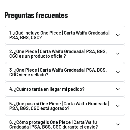
Preguntas frecuentes
1. ¿Qué incluye One Piece | Carta Waifu Gradeada |
PSA, BGS, CGC?
Consulta la descripción de One Piece | Carta Waifu
2. ¿One Piece | Carta Waifu Gradeada | PSA, BGS,
Gradeada | PSA, BGS, CGC para ver todo lo que incluye.
CGC es un producto oficial?
Podrás encontrarlo en el apartado superior.
Sí. One Piece | Carta Waifu Gradeada | PSA, BGS, CGC es un
3. ¿One Piece | Carta Waifu Gradeada | PSA, BGS,
producto oficial y Original. En Pokemillon vendemos
CGC viene sellado?
productos nuevos y originales adquiridos a través de
Todos los productos se envían completamente sellados y
nuestros proveedores y distribuidores.
4. ¿Cuánto tarda en llegar mi pedido?
precintados de fábrica. Siempre que el fabricante lo
distribuya precintado, recibirás One Piece | Carta Waifu
Una vez que Correos registra el envío, el plazo habitual
5. ¿Qué pasa si One Piece | Carta Waifu Gradeada |
Gradeada | PSA, BGS, CGC sellado de fábrica.
estimado de entrega es de 1 a 3 días hábiles.
PSA, BGS, CGC está agotado?
Puedes usar el botón "Avisarme cuando haya stock". Te
6. ¿Cómo protegéis One Piece | Carta Waifu
enviaremos un email cuando vuelva a estar disponible.
Gradeada | PSA, BGS, CGC durante el envío?