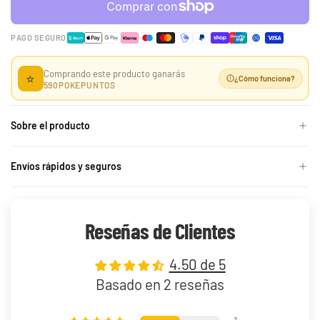
-50%
PAGO SEGURO
Comprando este producto ganarás
⭐
¿Cómo funciona?
590
POKEPUNTOS
30th Celebration
Umbreon Battle Deck
Sobre el producto
Celebraciones 30
Build and Battle Lost
Build and Battle
Aniversario
Thunder | Truenos
Unified Minds | Mentes
Perdidos
Unidas
429,90 €
299,90 €
Desde
Desde
19,90 €
39,90 €
Envíos rápidos y seguros
Desde
¡Última unidad!
¡Última unidad!
Reseñas de Clientes
4.50 de 5
Basado en 2 reseñas