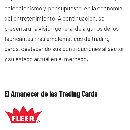
-50%
coleccionismo y, por supuesto, en la economía
del entretenimiento. A continuación, se
presenta una visión general de algunos de los
fabricantes más emblemáticos de trading
30th Celebration
Umbreon Battle Deck
cards, destacando sus contribuciones al sector
Celebraciones 30
Build and Battle Lost
Build and Battle
Aniversario
Thunder | Truenos
Unified Minds | Mentes
y su estado actual en el mercado.
Perdidos
Unidas
429,90 €
299,90 €
Desde
Desde
19,90 €
39,90 €
Desde
¡Última unidad!
¡Última unidad!
El Amanecer de las Trading Cards