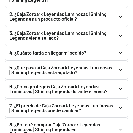
Consulta la descripción de Caja Zoroark Leyendas
2. ¿Caja Zoroark Leyendas Luminosas | Shining
Luminosas | Shining Legends para ver todo lo que incluye.
Legends es un producto oficial?
Podrás encontrarlo en el apartado superior.
Sí. Caja Zoroark Leyendas Luminosas | Shining Legends es
3. ¿Caja Zoroark Leyendas Luminosas | Shining
un producto oficial y Original. En Pokemillon vendemos
Legends viene sellado?
productos nuevos y originales adquiridos a través de
Todos los productos se envían completamente sellados y
nuestros proveedores y distribuidores.
4. ¿Cuánto tarda en llegar mi pedido?
precintados de fábrica. Siempre que el fabricante lo
distribuya precintado, recibirás Caja Zoroark Leyendas
Una vez que Correos registra el envío, el plazo habitual
5. ¿Qué pasa si Caja Zoroark Leyendas Luminosas
Luminosas | Shining Legends sellado de fábrica.
estimado de entrega es de 1 a 3 días hábiles.
| Shining Legends está agotado?
Puedes usar el botón "Avisarme cuando haya stock". Te
6. ¿Cómo protegéis Caja Zoroark Leyendas
enviaremos un email cuando vuelva a estar disponible.
Luminosas | Shining Legends durante el envío?
Preparamos todos los pedidos cuidadosamente y
7. ¿El precio de Caja Zoroark Leyendas Luminosas
utilizamos material de protección para proteger Caja
| Shining Legends puede cambiar?
Zoroark Leyendas Luminosas | Shining Legends durante el
Sí. El precio de Caja Zoroark Leyendas Luminosas | Shining
transporte.
8. ¿Por qué comprar Caja Zoroark Leyendas
Legends puede variar según la disponibilidad, reposiciones
Luminosas | Shining Legends en