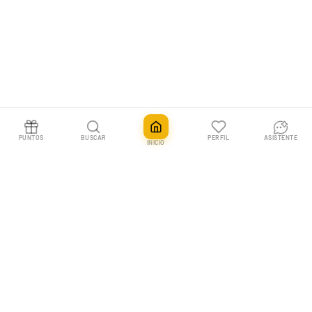
PUNTOS
BUSCAR
PERFIL
ASISTENTE
INICIO
Caja Zoroark Leyendas Luminosas | Shining Legends
Agotado
79,90€
En Pokemillon vivimos las cartas coleccionables. Tu tienda nº1 en España
para Pokémon TCG, One Piece y más, con envíos rápidos y un equipo que
entiende a los coleccionistas.