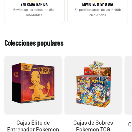
ENTREGA RÁPIDA
ENVÍO EL MISMO DÍA
Envíos ágiles todos los días
En pedidos antes de las 14:00h
laborables
en día hábil
Colecciones populares
Cajas Élite de
Cajas de Sobres
C
Entrenador Pokémon
Pokémon TCG