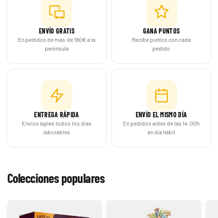
ENVÍO GRATIS
GANA PUNTOS
En pedidos de más de 180€ a la
Recibe puntos con cada
península
pedido
ENTREGA RÁPIDA
ENVÍO EL MISMO DÍA
Envíos ágiles todos los días
En pedidos antes de las 14:00h
laborables
en día hábil
Colecciones populares