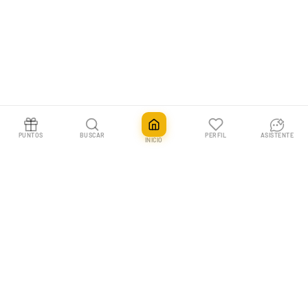
PUNTOS
BUSCAR
PERFIL
ASISTENTE
INICIO
Caja 36 Sobres Tormenta Celestial | Celestial Storm
Añadir
899,90€
En Pokemillon vivimos las cartas coleccionables. Tu tienda nº1 en España
para Pokémon TCG, One Piece y más, con envíos rápidos y un equipo que
entiende a los coleccionistas.