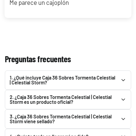
Me parece un cajoplón
Preguntas frecuentes
1. ¿Qué incluye Caja 36 Sobres Tormenta Celestial
| Celestial Storm?
Consulta la descripción de Caja 36 Sobres Tormenta
2. ¿Caja 36 Sobres Tormenta Celestial | Celestial
Celestial | Celestial Storm para ver todo lo que incluye.
Storm es un producto oficial?
Podrás encontrarlo en el apartado superior.
Sí. Caja 36 Sobres Tormenta Celestial | Celestial Storm es
3. ¿Caja 36 Sobres Tormenta Celestial | Celestial
un producto oficial y Original. En Pokemillon vendemos
Storm viene sellado?
productos nuevos y originales adquiridos a través de
Todos los productos se envían completamente sellados y
nuestros proveedores y distribuidores.