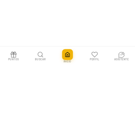
PUNTOS
BUSCAR
PERFIL
ASISTENTE
INICIO
Digimon Sobre Tournament Vol. 13
Añadir
1,90€
En Pokemillon vivimos las cartas coleccionables. Tu tienda nº1 en España
para Pokémon TCG, One Piece y más, con envíos rápidos y un equipo que
entiende a los coleccionistas.