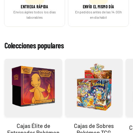
ENTREGA RÁPIDA
ENVÍO EL MISMO DÍA
Envíos ágiles todos los días
En pedidos antes de las 14:00h
laborables
en día hábil
Colecciones populares
Cajas Élite de
Cajas de Sobres
C
Entrenador Pokémon
Pokémon TCG