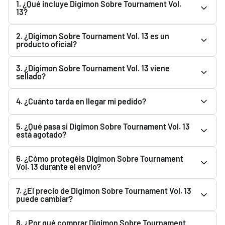
1. ¿Qué incluye Digimon Sobre Tournament Vol.
13?
Consulta la descripción de Digimon Sobre Tournament Vol.
2. ¿Digimon Sobre Tournament Vol. 13 es un
13 para ver todo lo que incluye. Podrás encontrarlo en el
producto oficial?
apartado superior.
Sí. Digimon Sobre Tournament Vol. 13 es un producto
3. ¿Digimon Sobre Tournament Vol. 13 viene
oficial y Original. En Pokemillon vendemos productos
sellado?
nuevos y originales adquiridos a través de nuestros
Todos los productos se envían completamente sellados y
proveedores y distribuidores.
4. ¿Cuánto tarda en llegar mi pedido?
precintados de fábrica. Siempre que el fabricante lo
distribuya precintado, recibirás Digimon Sobre
Una vez que Correos registra el envío, el plazo habitual
5. ¿Qué pasa si Digimon Sobre Tournament Vol. 13
Tournament Vol. 13 sellado de fábrica.
estimado de entrega es de 1 a 3 días hábiles.
está agotado?
Puedes usar el botón "Avisarme cuando haya stock". Te
6. ¿Cómo protegéis Digimon Sobre Tournament
enviaremos un email cuando vuelva a estar disponible.
Vol. 13 durante el envío?
Preparamos todos los pedidos cuidadosamente y
7. ¿El precio de Digimon Sobre Tournament Vol. 13
utilizamos material de protección para proteger Digimon
puede cambiar?
Sobre Tournament Vol. 13 durante el transporte.
Sí. El precio de Digimon Sobre Tournament Vol. 13 puede
8. ¿Por qué comprar Digimon Sobre Tournament