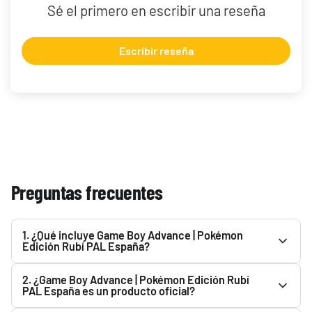
Sé el primero en escribir una reseña
Escribir reseña
Preguntas frecuentes
1. ¿Qué incluye Game Boy Advance | Pokémon
Edición Rubí PAL España?
Consulta la descripción de Game Boy Advance | Pokémon
2. ¿Game Boy Advance | Pokémon Edición Rubí
Edición Rubí PAL España para ver todo lo que incluye.
PAL España es un producto oficial?
Podrás encontrarlo en el apartado superior.