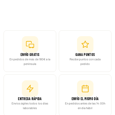
contacta con nosotros.
puede ser una buena opción tanto para aficionados como
para coleccionistas. En Pokemillon recibirás un producto
nuevo y original, preparado cuidadosamente para
protegerlo durante el envío.
ENVÍO GRATIS
GANA PUNTOS
En pedidos de más de 180€ a la
Recibe puntos con cada
península
pedido
ENTREGA RÁPIDA
ENVÍO EL MISMO DÍA
Envíos ágiles todos los días
En pedidos antes de las 14:00h
laborables
en día hábil