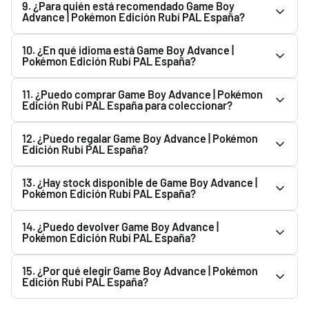
9. ¿Para quién está recomendado Game Boy
Advance | Pokémon Edición Rubí PAL España?
Game Boy Advance | Pokémon Edición Rubí PAL España es
10. ¿En qué idioma está Game Boy Advance |
ideal tanto para coleccionistas como para aficionados.
Pokémon Edición Rubí PAL España?
Consulta la descripción del producto para conocer sus
El idioma de Game Boy Advance | Pokémon Edición Rubí
características y contenido.
11. ¿Puedo comprar Game Boy Advance | Pokémon
PAL España aparece indicado en la descripción del
Edición Rubí PAL España para coleccionar?
producto. Te recomendamos comprobarlo antes de
Sí. Game Boy Advance | Pokémon Edición Rubí PAL España
realizar tu pedido.
12. ¿Puedo regalar Game Boy Advance | Pokémon
es una buena opción para coleccionistas. Si quieres
Edición Rubí PAL España?
conservarlo en buen estado, recomendamos protegerlo de
Sí. Game Boy Advance | Pokémon Edición Rubí PAL España
la humedad, el calor y la luz solar directa.
13. ¿Hay stock disponible de Game Boy Advance |
puede ser una buena opción de regalo para aficionados y
Pokémon Edición Rubí PAL España?
coleccionistas. Consulta la descripción para conocer sus
Puedes consultar la disponibilidad de Game Boy Advance |
características.
14. ¿Puedo devolver Game Boy Advance |
Pokémon Edición Rubí PAL España directamente en esta
Pokémon Edición Rubí PAL España?
página. Si está agotado, puedes usar el botón “Avisarme
Sí. Siempre que no se haya desprecintado ni se haya
cuando haya stock”.
15. ¿Por qué elegir Game Boy Advance | Pokémon
abierto el embalaje original. Puedes consultar nuestra
Edición Rubí PAL España?
política de devoluciones. Si el producto llega dañado,
Game Boy Advance | Pokémon Edición Rubí PAL España