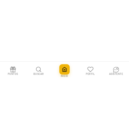
PUNTOS
BUSCAR
PERFIL
ASISTENTE
INICIO
Riley McKay "KSI's Gardevoir" Mazo World Championship 2025 Deck
Añadir
32,90€