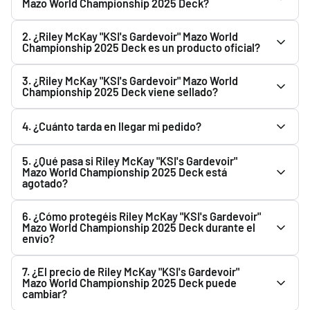
Mazo World Championship 2025 Deck?
Consulta la descripción de Riley McKay "KSI's Gardevoir"
2. ¿Riley McKay "KSI's Gardevoir" Mazo World
Mazo World Championship 2025 Deck para ver todo lo que
Championship 2025 Deck es un producto oficial?
incluye. Podrás encontrarlo en el apartado superior.
Sí. Riley McKay "KSI's Gardevoir" Mazo World Championship
3. ¿Riley McKay "KSI's Gardevoir" Mazo World
2025 Deck es un producto oficial y Original. En Pokemillon
Championship 2025 Deck viene sellado?
vendemos productos nuevos y originales adquiridos a
Todos los productos se envían completamente sellados y
través de nuestros proveedores y distribuidores.
4. ¿Cuánto tarda en llegar mi pedido?
precintados de fábrica. Siempre que el fabricante lo
distribuya precintado, recibirás Riley McKay "KSI's
Una vez que Correos registra el envío, el plazo habitual
5. ¿Qué pasa si Riley McKay "KSI's Gardevoir"
Gardevoir" Mazo World Championship 2025 Deck sellado de
estimado de entrega es de 1 a 3 días hábiles.
Mazo World Championship 2025 Deck está
fábrica.
agotado?
Puedes usar el botón "Avisarme cuando haya stock". Te
6. ¿Cómo protegéis Riley McKay "KSI's Gardevoir"
enviaremos un email cuando vuelva a estar disponible.
Mazo World Championship 2025 Deck durante el
envío?
Preparamos todos los pedidos cuidadosamente y
7. ¿El precio de Riley McKay "KSI's Gardevoir"
utilizamos material de protección para proteger Riley
Mazo World Championship 2025 Deck puede
cambiar?
McKay "KSI's Gardevoir" Mazo World Championship 2025