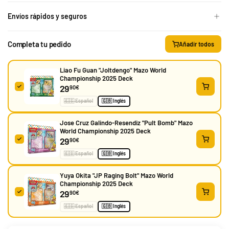
Envíos rápidos y seguros
Completa tu pedido
Añadir todos
Liao Fu Guan "Joltdengo" Mazo World
Championship 2025 Deck
29
90€
🇪🇸 Español
🇬🇧 Inglés
Jose Cruz Galindo-Resendiz "Pult Bomb" Mazo
World Championship 2025 Deck
29
90€
🇪🇸 Español
🇬🇧 Inglés
Yuya Okita "JP Raging Bolt" Mazo World
Championship 2025 Deck
29
90€
🇪🇸 Español
🇬🇧 Inglés