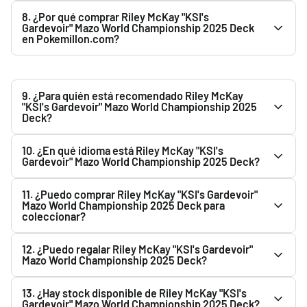
Deck durante el transporte.
Sí. El precio de Riley McKay "KSI's Gardevoir" Mazo World
8. ¿Por qué comprar Riley McKay "KSI's
Championship 2025 Deck puede variar según la
Gardevoir" Mazo World Championship 2025 Deck
en Pokemillon.com?
disponibilidad, reposiciones y condiciones del mercado. El
precio mostrado en la web es el vigente en ese momento.
Porque ofrecemos productos oficiales, pago seguro, envío
rápido y embalaje protegido.
9. ¿Para quién está recomendado Riley McKay
"KSI's Gardevoir" Mazo World Championship 2025
Deck?
Riley McKay "KSI's Gardevoir" Mazo World Championship
10. ¿En qué idioma está Riley McKay "KSI's
2025 Deck es ideal tanto para coleccionistas como para
Gardevoir" Mazo World Championship 2025 Deck?
aficionados. Consulta la descripción del producto para
El idioma de Riley McKay "KSI's Gardevoir" Mazo World
conocer sus características y contenido.
11. ¿Puedo comprar Riley McKay "KSI's Gardevoir"
Championship 2025 Deck aparece indicado en la
Mazo World Championship 2025 Deck para
coleccionar?
descripción del producto. Te recomendamos comprobarlo
antes de realizar tu pedido.
Sí. Riley McKay "KSI's Gardevoir" Mazo World Championship
12. ¿Puedo regalar Riley McKay "KSI's Gardevoir"
2025 Deck es una buena opción para coleccionistas. Si
Mazo World Championship 2025 Deck?
quieres conservarlo en buen estado, recomendamos
Sí. Riley McKay "KSI's Gardevoir" Mazo World Championship
protegerlo de la humedad, el calor y la luz solar directa.
13. ¿Hay stock disponible de Riley McKay "KSI's
2025 Deck puede ser una buena opción de regalo para
Gardevoir" Mazo World Championship 2025 Deck?