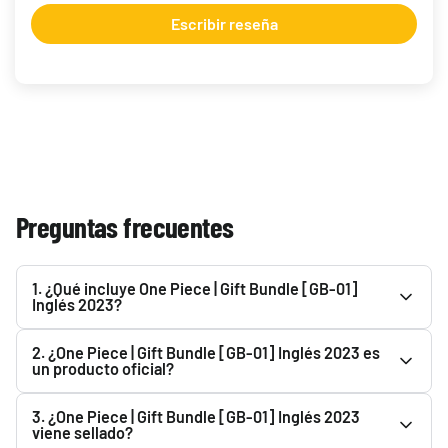
Escribir reseña
Preguntas frecuentes
1. ¿Qué incluye One Piece | Gift Bundle [GB-01]
Inglés 2023?
Consulta la descripción de One Piece | Gift Bundle [GB-01]
2. ¿One Piece | Gift Bundle [GB-01] Inglés 2023 es
Inglés 2023 para ver todo lo que incluye. Podrás
un producto oficial?
encontrarlo en el apartado superior.
Sí. One Piece | Gift Bundle [GB-01] Inglés 2023 es un
3. ¿One Piece | Gift Bundle [GB-01] Inglés 2023
producto oficial y Original. En Pokemillon vendemos
viene sellado?