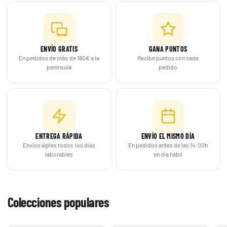
ENVÍO GRATIS
GANA PUNTOS
En pedidos de más de 180€ a la
Recibe puntos con cada
península
pedido
ENTREGA RÁPIDA
ENVÍO EL MISMO DÍA
Envíos ágiles todos los días
En pedidos antes de las 14:00h
laborables
en día hábil
Colecciones populares