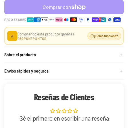
-50%
PAGO SEGURO
Comprando este producto ganarás
⭐
¿Cómo funciona?
460
POKEPUNTOS
30th Celebration
Umbreon Battle Deck
Celebraciones 30
Build and Battle Lost
Build and Battle
Aniversario
Sobre el producto
Thunder | Truenos
Unified Minds | Mentes
Perdidos
Unidas
429,90 €
299,90 €
Desde
Desde
19,90 €
39,90 €
Desde
¡Última unidad!
¡Última unidad!
Envíos rápidos y seguros
Reseñas de Clientes
Sé el primero en escribir una reseña