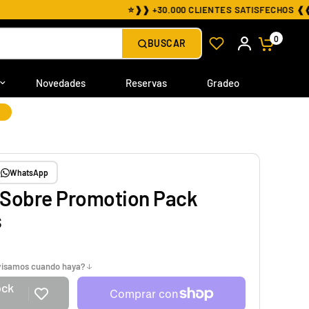
0
BUSCAR
Novedades
Reservas
Gradeo
S
WhatsApp
| Sobre Promotion Pack
s
avisamos cuando haya?
ock
e