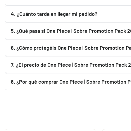
Todos los productos se envían completamente sellados y p
4. ¿Cuánto tarda en llegar mi pedido?
2022 Inglés sellado de fábrica.
Una vez que Correos registra el envío, el plazo habitual es
5. ¿Qué pasa si One Piece | Sobre Promotion Pack 2
Puedes usar el botón "Avisarme cuando haya stock". Te e
6. ¿Cómo protegéis One Piece | Sobre Promotion Pa
Liao Fu Guan "Joltdengo" Mazo World Championship 2025 Deck
Preparamos todos los pedidos cuidadosamente y utilizamo
7. ¿El precio de One Piece | Sobre Promotion Pack
Sí. El precio de One Piece | Sobre Promotion Pack 2022 In
8. ¿Por qué comprar One Piece | Sobre Promotion 
vigente en ese momento.
Porque ofrecemos productos oficiales, pago seguro, enví