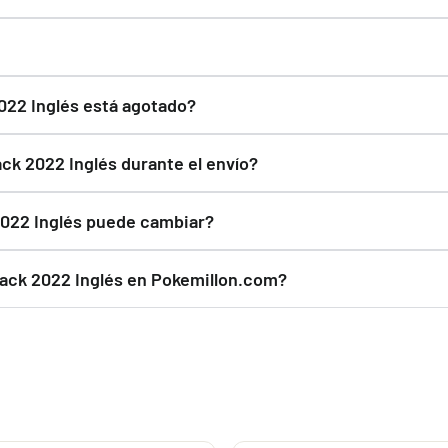
recintados de fábrica. Siempre que el fabricante lo distribuy
timado de entrega es de 1 a 3 días hábiles.
022 Inglés está agotado?
nviaremos un email cuando vuelva a estar disponible.
ck 2022 Inglés durante el envío?
s material de protección para proteger One Piece | Sobre Pro
 2022 Inglés puede cambiar?
Riley McKay "KSI's Gardevoir" Mazo World Championship 2025 Deck
glés puede variar según la disponibilidad, reposiciones y condi
Pack 2022 Inglés en Pokemillon.com?
o rápido y embalaje protegido.