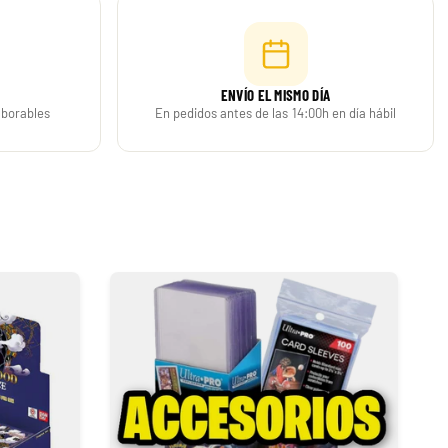
Build and Battle Unbroken Bonds | Vínculos Indestructibles
379,90 €
Desde
¡Última unidad!
ENVÍO EL MISMO DÍA
-50%
laborables
En pedidos antes de las 14:00h en día hábil