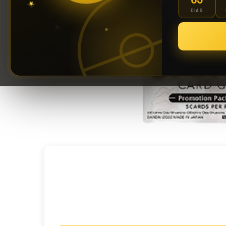
DÍAS
Riftbound: League of Legends TCG | Vendetta Booster Display 24 Sobres
139,90 €
¡Últimas unidades!