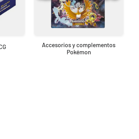
30th Celebration Umbreon Battle Deck Celebraciones 30 Aniversario
Accesorios y complementos
TCG
Pokémon
19,90 €
39,90 €
Desde