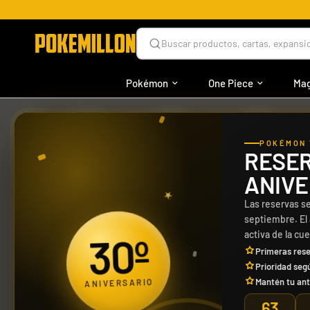
Buscar productos, cartas, expansio
Pokémon
One Piece
Mag
›
›
›
INICIO
ONE PIECE
PRODUCTOS
TODOS 
POKÉMON 
RESER
ANIVE
Las reservas se
septiembre. El
30º
activa de la cu
Primeras rese
Prioridad seg
ANIVERSARIO
Mantén tu ant
63