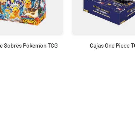
de Sobres Pokémon TCG
Cajas One Piece 
Build and Battle Lost Thunder | Truenos Perdidos
299,90 €
Desde
¡Última unidad!