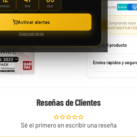
HORAS
MIN
SEG
PAGO SEGURO
Case 150 Sobre McDonald Pokémon 2021 25th Aniversario
Activar alertas
Comprando este 
⭐
140
POKEPUNTO
Quizá más tarde
Sobre el producto
Envíos rápidos y segur
1229,99 €
Desde
¡Última unidad!
Reseñas de Clientes
Sé el primero en escribir una reseña