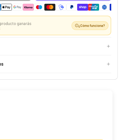
producto ganarás
¿Cómo funciona?
S
Case 10 ETB Oscuridad Absoluta | Élite Pitch Black
os
529,99 €
Desde
¡Últimas unidades!
-25%