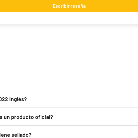
Escribir reseña
Jose Cruz Galindo-Resendiz "Pult Bomb" Mazo World Championship 2025 Deck
29,90 €
Desde
¡Últimas unidades!
022 Inglés?
ck 2022 Inglés para ver todo lo que incluye. Podrás encontrarl
s un producto oficial?
roducto oficial y Original. En Pokemillon vendemos productos n
iene sellado?