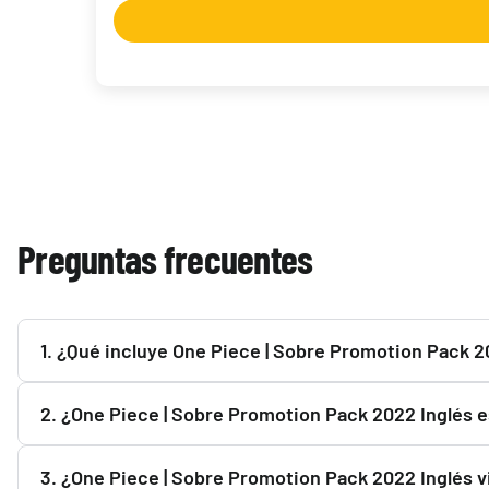
Preguntas frecuentes
Magic | Marvel Super Heroes Bundle Gift Edition
86,90 €
Hay existencias
1. ¿Qué incluye One Piece | Sobre Promotion Pack 2
Consulta la descripción de One Piece | Sobre Promotion Pa
2. ¿One Piece | Sobre Promotion Pack 2022 Inglés e
Sí. One Piece | Sobre Promotion Pack 2022 Inglés es un p
3. ¿One Piece | Sobre Promotion Pack 2022 Inglés v
proveedores y distribuidores.