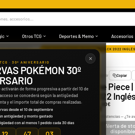
⭐
❱❱ +30.000 CLIENTES SATISFECHOS ❰❰
nes, accesorios...
ic
Otros TCG
Deportes & Memo
Accesorios
›
LOS PRODUCTOS
ONE PIECE | SOBRE PROMOTION PACK 2022 INGLÉ
TCG · 30º ANIVERSARIO
VAS POKÉMON 30º
Compartir
Copiar
RSARIO
One Piece 
 activarán de forma progresiva a partir del 10 de
2022 Inglé
 acceso se concederá según la antigüedad
enta y el importe total de compras realizadas.
14
90€
rvas desde el 10 de septiembre
ún antigüedad y monto gastado
Sin existencias — ¿Te 
igüedad con al menos 1 pedido cada 30 días
Alerta de st
disponibl
12
47
02