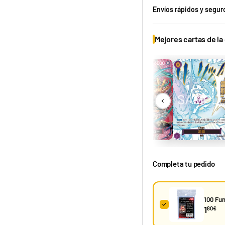
Envíos rápidos y segur
Mejores cartas de la
Jose Cruz Galindo-Resendiz "Pult Bomb" Mazo World Championship 2025 Deck
29,90 €
Desde
¡Últimas unidades!
Completa tu pedido
100 Fun
1
80€