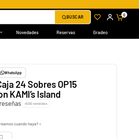
0
BUSCAR
Novedades
Reservas
Gradeo
WhatsApp
Caja 24 Sobres OP15
n KAMI’s Island
 reseñas
+500 vendidos
avisamos cuando haya?