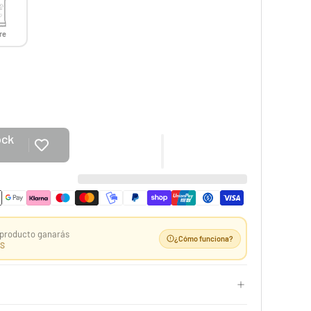
re
Case 10 ETB Oscuridad Absoluta | Élite Pitch Black
ock
529,99 €
e
Desde
¡Últimas unidades!
-25%
producto ganarás
¿Cómo funciona?
S