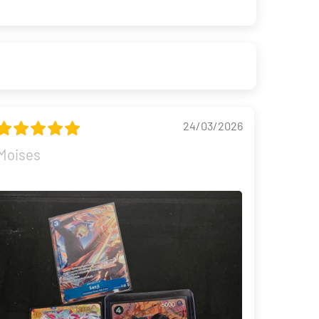
30th Celebration Umbreon Battle Deck Celebraciones 30 Aniversario
24/03/2026
Moises
19,90 €
39,90 €
Desde