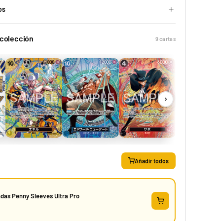
os
 colección
9 cartas
Yuya Okita "JP Raging Bolt" Mazo World Championship 2025 Deck
29,90 €
39,90 €
Desde
¡Últimas unidades!
Añadir todos
das Penny Sleeves Ultra Pro