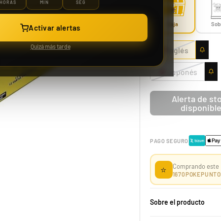
HORAS
MIN
SEG
Caja
Sob
Activar alertas
Case 150 Sobre McDonald Pokémon 2021 25th Aniversario
Quizá más tarde
Inglés
Japonés
Alerta de st
1229,99 €
disponibl
Desde
¡Última unidad!
PAGO SEGURO
Comprando este 
⭐
1670
POKEPUNTO
Sobre el producto