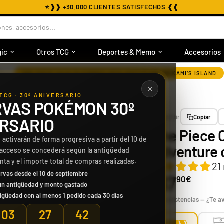
⭐
❱❱ +30.000 CLIENTES SATISFECHOS ❰❰
nes, accesorios...
ic
Otros TCG
Deportes & Memo
Accesorios
›
ONE PIECE CAJA 24 SOBRES OP15 ADVENTURE ON KAMI’S ISLAND
TCG · 30º ANIVERSARIO
VAS POKÉMON 30º
Compartir
Copiar
RSARIO
One Piece 
 activarán de forma progresiva a partir del 10 de
Adventure o
 acceso se concederá según la antigüedad
enta y el importe total de compras realizadas.
21
rvas desde el 10 de septiembre
167
90€
ún antigüedad y monto gastado
igüedad con al menos 1 pedido cada 30 días
Sin existencias — ¿Te 
03
27
40