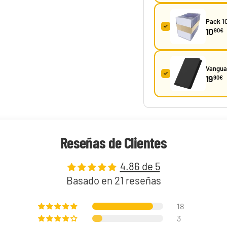
Pack 10
10
90€
Vanguar
19
90€
Riley McKay "KSI's Gardevoir" Mazo World Championship 2025 Deck
Reseñas de Clientes
4.86 de 5
Basado en 21 reseñas
18
3