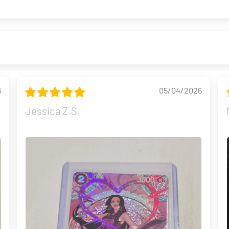
6
05/04/2026
Jessica Z.S.
Build and Battle Lost Thunder | Truenos Perdidos
299,90 €
Desde
¡Última unidad!