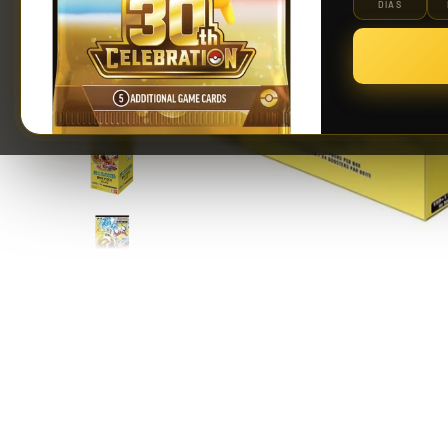
DÍAS
Riftbound: League of Legends TCG | Vendetta Booster Display 24 Sobres
139,90 €
¡Últimas unidades!