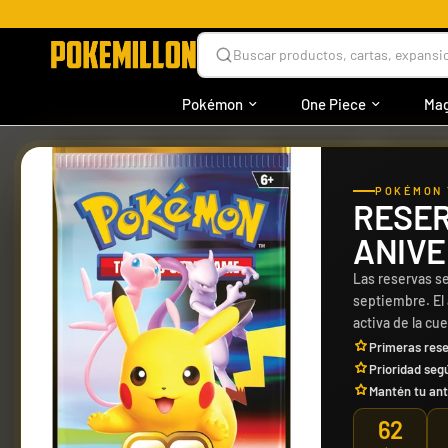
Buscar productos, cartas, expansio
Pokémon
One Piece
Mag
›
›
›
INICIO
ONE PIECE
PRODUCTOS
CAJAS
POKÉMON 
RESER
ANIVE
Las reservas se
septiembre. El
activa de la cu
Primeras rese
Prioridad seg
Mantén tu ant
62