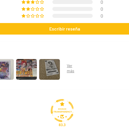
0
0
0
29,90 €
Desde
¡Últimas unidades!
Escribir reseña
83.3