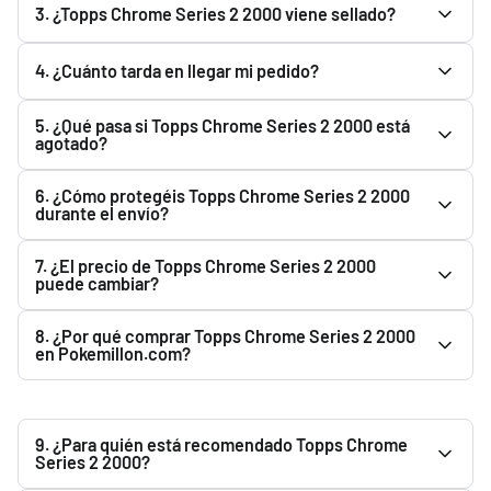
3. ¿Topps Chrome Series 2 2000 viene sellado?
Original. En Pokemillon vendemos productos nuevos y
originales adquiridos a través de nuestros proveedores y
Todos los productos se envían completamente sellados y
4. ¿Cuánto tarda en llegar mi pedido?
distribuidores.
precintados de fábrica. Siempre que el fabricante lo
distribuya precintado, recibirás Topps Chrome Series 2
Una vez que Correos registra el envío, el plazo habitual
5. ¿Qué pasa si Topps Chrome Series 2 2000 está
2000 sellado de fábrica.
estimado de entrega es de 1 a 3 días hábiles.
agotado?
Puedes usar el botón "Avisarme cuando haya stock". Te
6. ¿Cómo protegéis Topps Chrome Series 2 2000
enviaremos un email cuando vuelva a estar disponible.
durante el envío?
Preparamos todos los pedidos cuidadosamente y
7. ¿El precio de Topps Chrome Series 2 2000
utilizamos material de protección para proteger Topps
puede cambiar?
Chrome Series 2 2000 durante el transporte.
Sí. El precio de Topps Chrome Series 2 2000 puede variar
8. ¿Por qué comprar Topps Chrome Series 2 2000
según la disponibilidad, reposiciones y condiciones del
en Pokemillon.com?
mercado. El precio mostrado en la web es el vigente en
Porque ofrecemos productos oficiales, pago seguro, envío
ese momento.
rápido y embalaje protegido.
9. ¿Para quién está recomendado Topps Chrome
Series 2 2000?