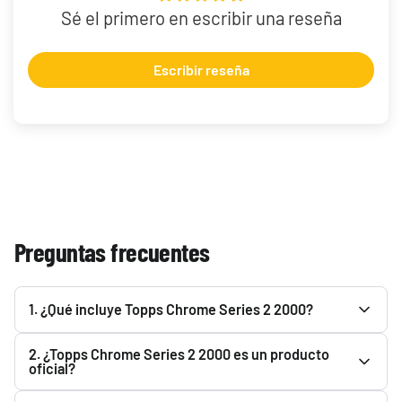
Sé el primero en escribir una reseña
Escribir reseña
Preguntas frecuentes
1. ¿Qué incluye Topps Chrome Series 2 2000?
Consulta la descripción de Topps Chrome Series 2 2000
2. ¿Topps Chrome Series 2 2000 es un producto
para ver todo lo que incluye. Podrás encontrarlo en el
oficial?
apartado superior.
Sí. Topps Chrome Series 2 2000 es un producto oficial y