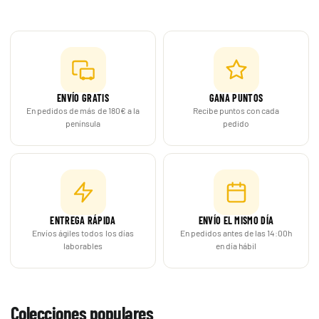
envío.
ENVÍO GRATIS
GANA PUNTOS
En pedidos de más de 180€ a la
Recibe puntos con cada
península
pedido
ENTREGA RÁPIDA
ENVÍO EL MISMO DÍA
Envíos ágiles todos los días
En pedidos antes de las 14:00h
laborables
en día hábil
Colecciones populares