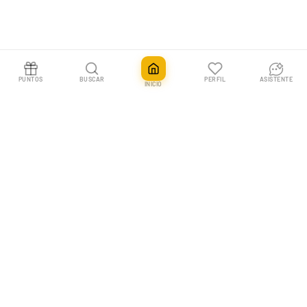
PUNTOS
BUSCAR
PERFIL
ASISTENTE
INICIO
Topps Chrome Series 2 2000
Agotado
399,00€
En Pokemillon vivimos las cartas coleccionables. Tu tienda nº1 en España
para Pokémon TCG, One Piece y más, con envíos rápidos y un equipo que
entiende a los coleccionistas.