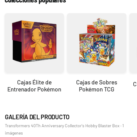
Cajas Élite de
Cajas de Sobres
C
Entrenador Pokémon
Pokémon TCG
GALERÍA DEL PRODUCTO
Transformers 40Th Anniversary Collector's Hobby Blaster Box · 1
imágenes