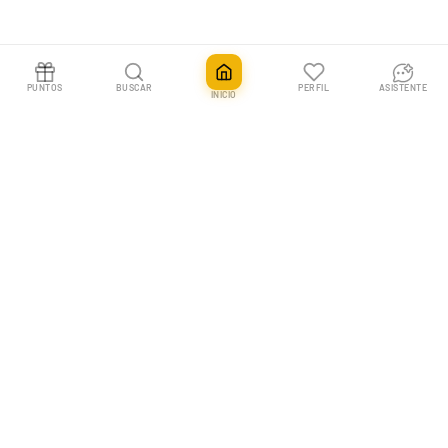
PUNTOS
BUSCAR
PERFIL
ASISTENTE
INICIO
Transformers 40Th Anniversary Collector's Hobby Blaster Box
Añadir
19,90€
En Pokemillon vivimos las cartas coleccionables. Tu tienda nº1 en España
para Pokémon TCG, One Piece y más, con envíos rápidos y un equipo que
entiende a los coleccionistas.