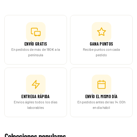
ENVÍO GRATIS
GANA PUNTOS
En pedidos de más de 180€ a la
Recibe puntos con cada
península
pedido
ENTREGA RÁPIDA
ENVÍO EL MISMO DÍA
Envíos ágiles todos los días
En pedidos antes de las 14:00h
laborables
en día hábil
Colecciones populares