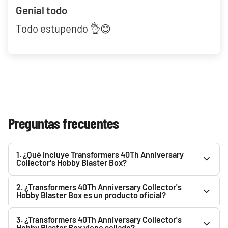
Genial todo
Todo estupendo 👌😊
Preguntas frecuentes
1. ¿Qué incluye Transformers 40Th Anniversary
Collector's Hobby Blaster Box?
Consulta la descripción de Transformers 40Th Anniversary
2. ¿Transformers 40Th Anniversary Collector's
Collector's Hobby Blaster Box para ver todo lo que incluye.
Hobby Blaster Box es un producto oficial?
Podrás encontrarlo en el apartado superior.
Sí. Transformers 40Th Anniversary Collector's Hobby
3. ¿Transformers 40Th Anniversary Collector's
Blaster Box es un producto oficial y Original. En
Hobby Blaster Box viene sellado?