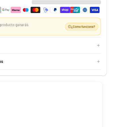
producto ganarás
¿Cómo funciona?
Case 10 ETB Oscuridad Absoluta | Élite Pitch Black
529,99 €
os
Desde
¡Últimas unidades!
-25%