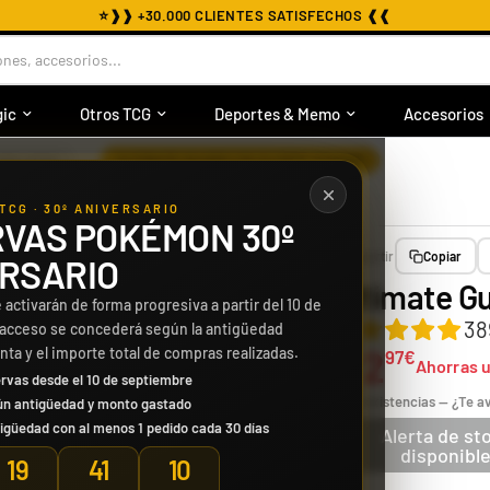
⭐
❱❱ +30.000 CLIENTES SATISFECHOS ❰❰
nes, accesorios...
ic
Otros TCG
Deportes & Memo
Accesorios
›
CRILATOS
ULTIMATE GUARD | 5X SLIDER STANDS
TCG · 30º ANIVERSARIO
VAS POKÉMON 30º
Compartir
Copiar
RSARIO
Ultimate Gu
 activarán de forma progresiva a partir del 10 de
38
 acceso se concederá según la antigüedad
2
enta y el importe total de compras realizadas.
97€
3
Ahorras 
99€
rvas desde el 10 de septiembre
Sin existencias — ¿Te 
ún antigüedad y monto gastado
igüedad con al menos 1 pedido cada 30 días
Alerta de st
disponibl
19
41
07