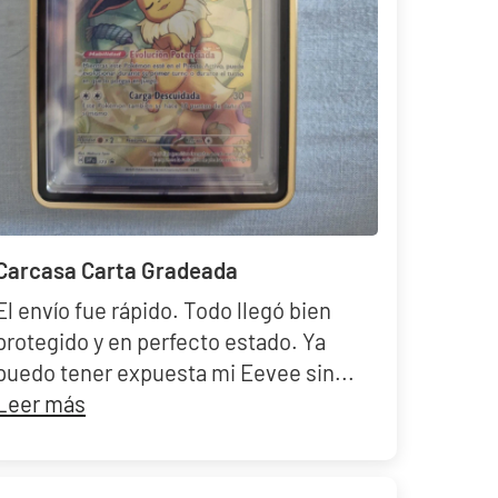
Build and Battle Unbroken Bonds | Vínculos Indestructibles
379,90 €
Desde
¡Última unidad!
-50%
Carcasa Carta Gradeada
El envío fue rápido. Todo llegó bien
protegido y en perfecto estado. Ya
puedo tener expuesta mi Eevee sin...
Leer más