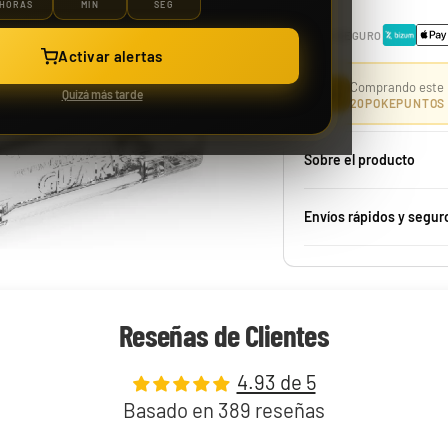
HORAS
MIN
SEG
PAGO SEGURO
Activar alertas
Case 150 Sobre McDonald Pokémon 2021 25th Aniversario
Comprando este 
⭐
Quizá más tarde
20
POKEPUNTOS
Sobre el producto
1229,99 €
Envíos rápidos y segur
Desde
¡Última unidad!
Reseñas de Clientes
4.93 de 5
Basado en 389 reseñas