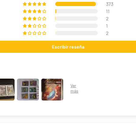
373
11
2
1
2
Escribir reseña
Jose Cruz Galindo-Resendiz "Pult Bomb" Mazo World Championship 2025 Deck
29,90 €
Desde
¡Últimas unidades!