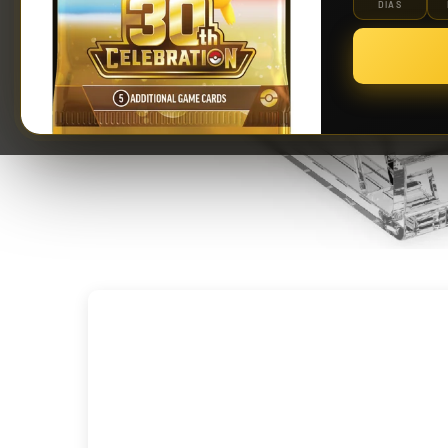
DÍAS
Riftbound: League of Legends TCG | Vendetta Booster Display 24 Sobres
139,90 €
¡Últimas unidades!