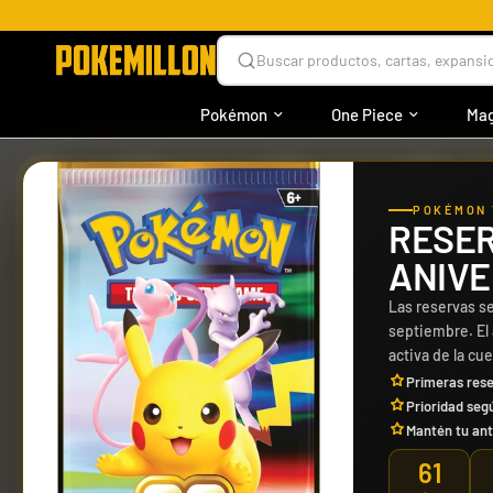
Buscar productos, cartas, expansio
Pokémon
One Piece
Mag
›
›
›
INICIO
ACCESORIOS
PRODUCTOS
META
POKÉMON 
RESER
ANIVE
Las reservas se
septiembre. El
activa de la cu
Primeras rese
Prioridad seg
Mantén tu ant
61