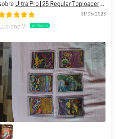
Ultra Pro | 25 Regular Toploaders
3x4"
31/05/2026
Luciano V.
30th Celebration Umbreon Battle Deck Celebraciones 30 Aniversario
19,90 €
39,90 €
Desde