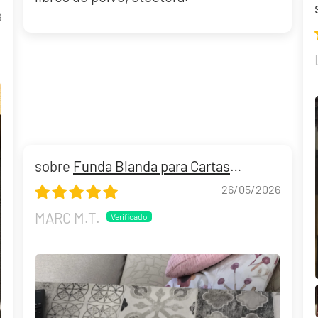
6
Build and Battle Lost Thunder | Truenos Perdidos
Funda Blanda para Cartas
Gradeadas PSA/CGC
26/05/2026
299,90 €
Desde
¡Última unidad!
MARC M.T.