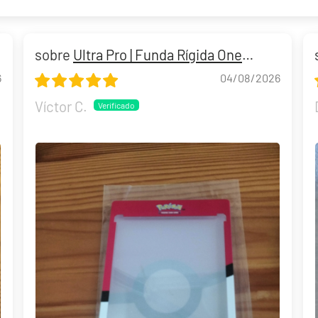
Ultra Pro | Funda Rígida One
Touch 35 Pokémon TCG
6
04/08/2026
Víctor C.
Riley McKay "KSI's Gardevoir" Mazo World Championship 2025 Deck