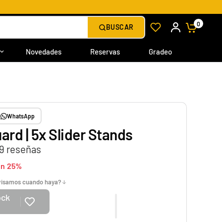
0
BUSCAR
Novedades
Reservas
Gradeo
WhatsApp
ard | 5x Slider Stands
9 reseñas
un 25%
avisamos cuando haya?
ock
e