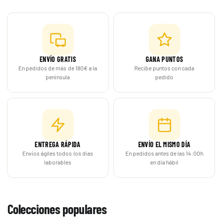
ENVÍO GRATIS
GANA PUNTOS
En pedidos de más de 180€ a la
Recibe puntos con cada
península
pedido
ENTREGA RÁPIDA
ENVÍO EL MISMO DÍA
Envíos ágiles todos los días
En pedidos antes de las 14:00h
laborables
en día hábil
Colecciones populares