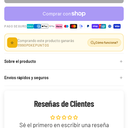
-50%
PAGO SEGURO
Comprando este producto ganarás
30th Celebration
⭐
¿Cómo funciona?
11990
POKEPUNTOS
Umbreon Battle Deck
Celebraciones 30
Build and Battle Lost
Build and Battle
Aniversario
Thunder | Truenos
Unified Minds | Mentes
Perdidos
Unidas
Sobre el producto
429,90 €
299,90 €
Desde
Desde
19,90 €
39,90 €
Desde
¡Última unidad!
¡Última unidad!
Envíos rápidos y seguros
Reseñas de Clientes
Sé el primero en escribir una reseña