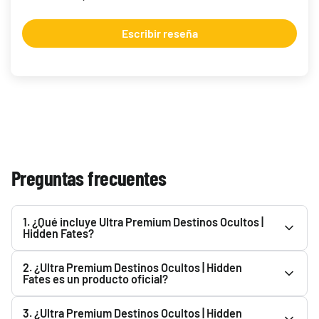
Escribir reseña
Preguntas frecuentes
1. ¿Qué incluye Ultra Premium Destinos Ocultos |
Hidden Fates?
Consulta la descripción de Ultra Premium Destinos
2. ¿Ultra Premium Destinos Ocultos | Hidden
Ocultos | Hidden Fates para ver todo lo que incluye. Podrás
Fates es un producto oficial?
encontrarlo en el apartado superior.
Sí. Ultra Premium Destinos Ocultos | Hidden Fates es un
3. ¿Ultra Premium Destinos Ocultos | Hidden