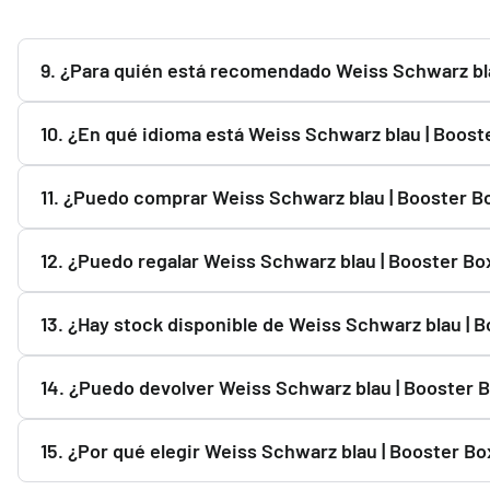
Porque ofrecemos productos oficiales, pago seguro, enví
29,90 €
9. ¿Para quién está recomendado Weiss Schwarz bla
Desde
¡Últimas unidades!
Weiss Schwarz blau | Booster Box 10 Sobres Fate/strange 
10. ¿En qué idioma está Weiss Schwarz blau | Boost
características y contenido.
El idioma de Weiss Schwarz blau | Booster Box 10 Sobres
11. ¿Puedo comprar Weiss Schwarz blau | Booster B
pedido.
Sí. Weiss Schwarz blau | Booster Box 10 Sobres Fate/str
12. ¿Puedo regalar Weiss Schwarz blau | Booster Bo
de la humedad, el calor y la luz solar directa.
Sí. Weiss Schwarz blau | Booster Box 10 Sobres Fate/stra
13. ¿Hay stock disponible de Weiss Schwarz blau | 
sus características.
Puedes consultar la disponibilidad de Weiss Schwarz blau
14. ¿Puedo devolver Weiss Schwarz blau | Booster 
“Avisarme cuando haya stock”.
Sí. Siempre que no se haya desprecintado ni se haya abier
15. ¿Por qué elegir Weiss Schwarz blau | Booster B
nosotros.