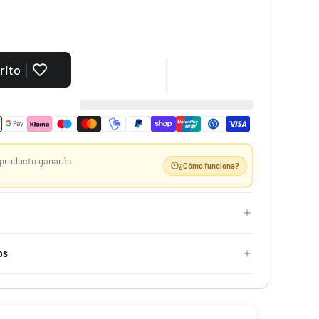
rito
Case 10 ETB Oscuridad Absoluta | Élite Pitch Black
529,99 €
Desde
producto ganarás
¿Cómo funciona?
¡Última unidad!
S
-25%
os