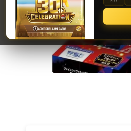
DÍAS
Riftbound: League of Legends TCG | Vendetta Booster Display 24 Sobres
139,90 €
¡Últimas unidades!