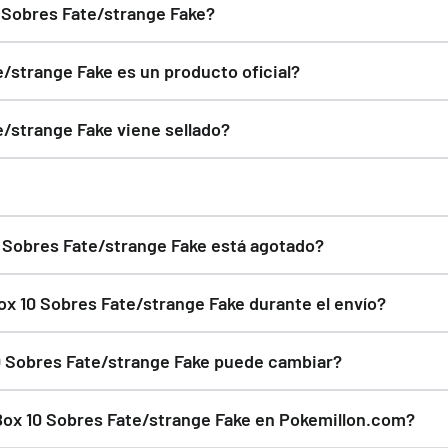
0 Sobres Fate/strange Fake?
Box 10 Sobres Fate/strange Fake para ver todo lo que incluye. 
e/strange Fake es un producto oficial?
nge Fake es un producto oficial y Original. En Pokemillon vend
e/strange Fake viene sellado?
recintados de fábrica. Siempre que el fabricante lo distribuya
Riley McKay "KSI's Gardevoir" Mazo World Championship 2025 Deck
timado de entrega es de 1 a 3 días hábiles.
0 Sobres Fate/strange Fake está agotado?
nviaremos un email cuando vuelva a estar disponible.
x 10 Sobres Fate/strange Fake durante el envío?
s material de protección para proteger Weiss Schwarz blau | 
10 Sobres Fate/strange Fake puede cambiar?
res Fate/strange Fake puede variar según la disponibilidad, re
Box 10 Sobres Fate/strange Fake en Pokemillon.com?