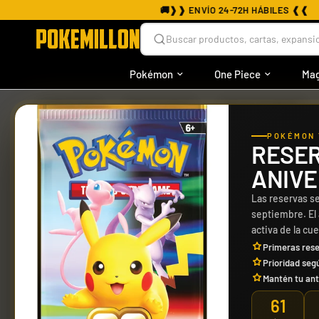
Buscar productos, cartas, expansio
Pokémon
One Piece
Mag
›
›
OTROS TCG
DESTACADOS
WEISS SCHWARZ
POKÉMON 
RESER
ANIVE
Las reservas se
septiembre. El
activa de la cu
Primeras rese
Prioridad seg
Mantén tu ant
61