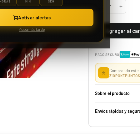
HORAS
MIN
SEG
Activar alertas
Case 150 Sobre McDonald Pokémon 2021 25th Aniversario
Quizá más tarde
Agregar al car
PAGO SEGURO
1229,99 €
Desde
Comprando este 
⭐
¡Última unidad!
310
POKEPUNTO
Sobre el producto
Envíos rápidos y segur