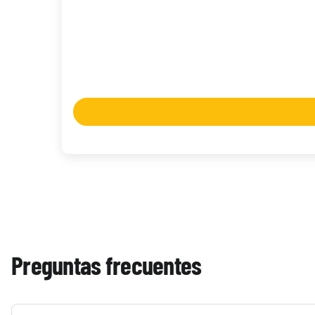
Magic | Marvel Super Heroes Bundle Gift Edition
86,90 €
Hay existencias
Preguntas frecuentes