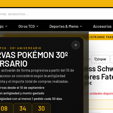
⭐
❱❱ +30.000 CLIENTES SATISFECHOS ❰❰
nes, accesorios...
ic
Otros TCG
Deportes & Memo
Accesorios
›
WEISS SCHWARZ BLAU | BOOSTER BOX 10 SOBRES FATE/STRANGE FAK
TCG · 30º ANIVERSARIO
VAS POKÉMON 30º
Compartir
Copiar
RSARIO
Weiss Schwa
 activarán de forma progresiva a partir del 10 de
Sobres Fat
 acceso se concederá según la antigüedad
enta y el importe total de compras realizadas.
31
90€
rvas desde el 10 de septiembre
ún antigüedad y monto gastado
¡Solo 4 unidades disponi
igüedad con al menos 1 pedido cada 30 días
08
34
29