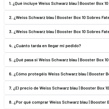
1. ¿Qué incluye Weiss Schwarz blau | Booster Box 1
Consulta la descripción de Weiss Schwarz blau | Booster 
2. ¿Weiss Schwarz blau | Booster Box 10 Sobres Fat
Sí. Weiss Schwarz blau | Booster Box 10 Sobres Fate/stra
3. ¿Weiss Schwarz blau | Booster Box 10 Sobres Fat
nuestros proveedores y distribuidores.
Todos los productos se envían completamente sellados y p
4. ¿Cuánto tarda en llegar mi pedido?
10 Sobres Fate/strange Fake sellado de fábrica.
Liao Fu Guan "Joltdengo" Mazo World Championship 2025 Deck
Una vez que Correos registra el envío, el plazo habitual es
5. ¿Qué pasa si Weiss Schwarz blau | Booster Box 1
Puedes usar el botón "Avisarme cuando haya stock". Te e
6. ¿Cómo protegéis Weiss Schwarz blau | Booster Bo
Preparamos todos los pedidos cuidadosamente y utilizamo
7. ¿El precio de Weiss Schwarz blau | Booster Box 
transporte.
Sí. El precio de Weiss Schwarz blau | Booster Box 10 Sob
8. ¿Por qué comprar Weiss Schwarz blau | Booster 
en la web es el vigente en ese momento.