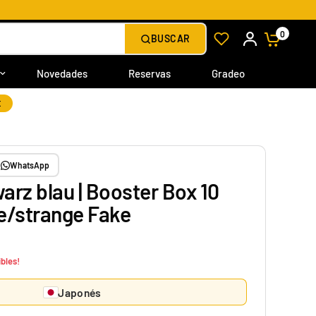
0
BUSCAR
Novedades
Reservas
Gradeo
E
WhatsApp
rz blau | Booster Box 10
e/strange Fake
bles!
Japonés