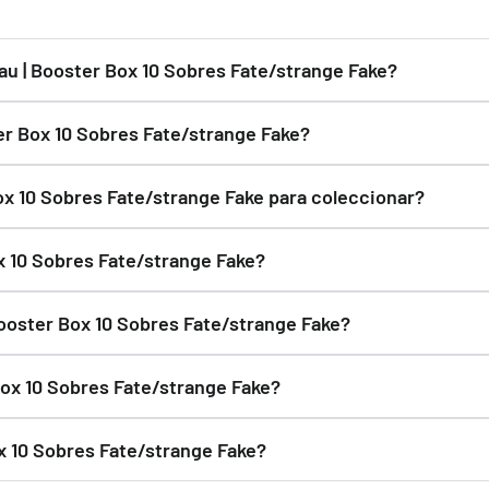
o rápido y embalaje protegido.
29,90 €
u | Booster Box 10 Sobres Fate/strange Fake?
Desde
¡Últimas unidades!
Fake es ideal tanto para coleccionistas como para aficionados
er Box 10 Sobres Fate/strange Fake?
 Fate/strange Fake aparece indicado en la descripción del pr
ox 10 Sobres Fate/strange Fake para coleccionar?
ange Fake es una buena opción para coleccionistas. Si quiere
x 10 Sobres Fate/strange Fake?
nge Fake puede ser una buena opción de regalo para aficionado
Booster Box 10 Sobres Fate/strange Fake?
 | Booster Box 10 Sobres Fate/strange Fake directamente en es
Box 10 Sobres Fate/strange Fake?
to el embalaje original. Puedes consultar nuestra política de 
ox 10 Sobres Fate/strange Fake?