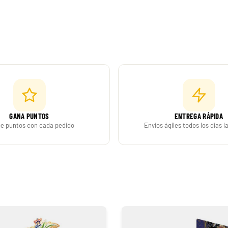
 Fake puede ser una buena opción tanto para aficionados como
a protegerlo durante el envío.
GANA PUNTOS
ENTREGA RÁPIDA
Build and Battle Lost Thunder | Truenos Perdidos
e puntos con cada pedido
Envíos ágiles todos los días 
299,90 €
Desde
¡Última unidad!