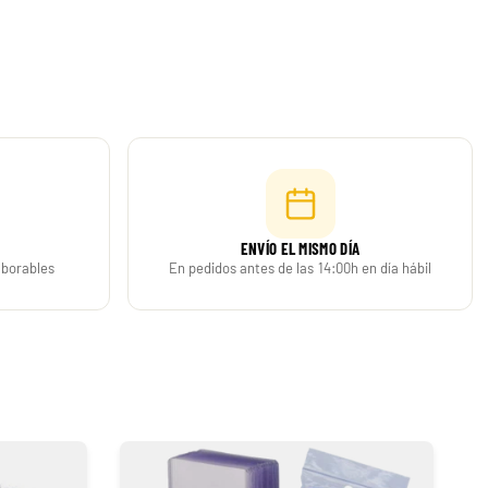
 para coleccionistas. En Pokemillon recibirás un
30th Celebration Umbreon Battle Deck Celebraciones 30 Aniversario
ENVÍO EL MISMO DÍA
laborables
En pedidos antes de las 14:00h en día hábil
19,90 €
39,90 €
Desde