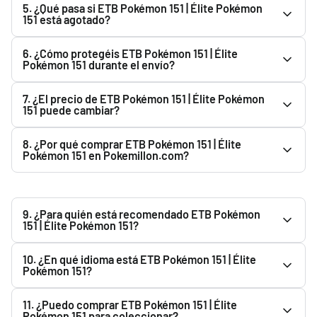
5. ¿Qué pasa si ETB Pokémon 151 | Élite Pokémon
Pokémon 151 sellado de fábrica.
estimado de entrega es de 1 a 3 días hábiles.
151 está agotado?
Puedes usar el botón "Avisarme cuando haya stock". Te
6. ¿Cómo protegéis ETB Pokémon 151 | Élite
enviaremos un email cuando vuelva a estar disponible.
Pokémon 151 durante el envío?
Preparamos todos los pedidos cuidadosamente y
7. ¿El precio de ETB Pokémon 151 | Élite Pokémon
utilizamos material de protección para proteger ETB
151 puede cambiar?
Pokémon 151 | Élite Pokémon 151 durante el transporte.
Sí. El precio de ETB Pokémon 151 | Élite Pokémon 151 puede
8. ¿Por qué comprar ETB Pokémon 151 | Élite
variar según la disponibilidad, reposiciones y condiciones
Pokémon 151 en Pokemillon.com?
del mercado. El precio mostrado en la web es el vigente en
Porque ofrecemos productos oficiales, pago seguro, envío
ese momento.
rápido y embalaje protegido.
9. ¿Para quién está recomendado ETB Pokémon
151 | Élite Pokémon 151?
ETB Pokémon 151 | Élite Pokémon 151 es ideal tanto para
10. ¿En qué idioma está ETB Pokémon 151 | Élite
coleccionistas como para aficionados. Consulta la
Pokémon 151?
descripción del producto para conocer sus características
El idioma de ETB Pokémon 151 | Élite Pokémon 151 aparece
y contenido.
11. ¿Puedo comprar ETB Pokémon 151 | Élite
indicado en la descripción del producto. Te
Pokémon 151 para coleccionar?