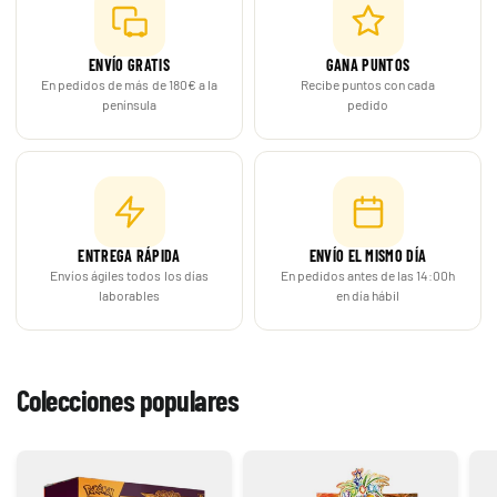
ENVÍO GRATIS
GANA PUNTOS
En pedidos de más de 180€ a la
Recibe puntos con cada
península
pedido
ENTREGA RÁPIDA
ENVÍO EL MISMO DÍA
Envíos ágiles todos los días
En pedidos antes de las 14:00h
laborables
en día hábil
Colecciones populares