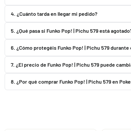
Todos los productos se envían completamente sellados y pr
4. ¿Cuánto tarda en llegar mi pedido?
fábrica.
Una vez que Correos registra el envío, el plazo habitual es
5. ¿Qué pasa si Funko Pop! | Pichu 579 está agotado
Puedes usar el botón "Avisarme cuando haya stock". Te e
6. ¿Cómo protegéis Funko Pop! | Pichu 579 durante 
Liao Fu Guan "Joltdengo" Mazo World Championship 2025 Deck
Preparamos todos los pedidos cuidadosamente y utilizamo
7. ¿El precio de Funko Pop! | Pichu 579 puede cambi
Sí. El precio de Funko Pop! | Pichu 579 puede variar segú
8. ¿Por qué comprar Funko Pop! | Pichu 579 en Pok
Porque ofrecemos productos oficiales, pago seguro, enví