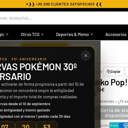
⭐
❱❱ +30.000 CLIENTES SATISFECHOS ❰❰
nes, accesorios...
ic
Otros TCG
Deportes & Memo
Accesorios
›
O POP
FUNKO POP! | PICHU 579
TCG · 30º ANIVERSARIO
VAS POKÉMON 30º
Compartir
Copiar
RSARIO
Funko Pop! 
 activarán de forma progresiva a partir del 10 de
14
95€
 acceso se concederá según la antigüedad
enta y el importe total de compras realizadas.
Sin existencias — ¿Te 
rvas desde el 10 de septiembre
Alerta de st
ún antigüedad y monto gastado
disponibl
igüedad con al menos 1 pedido cada 30 días
07
20
52
PAGO SEGURO