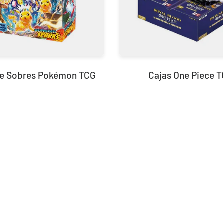
de Sobres Pokémon TCG
Cajas One Piece 
Build and Battle Lost Thunder | Truenos Perdidos
299,90 €
Desde
¡Última unidad!