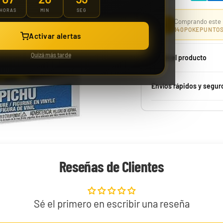
HORAS
MIN
SEG
Comprando este 
⭐
140
POKEPUNTO
Case 150 Sobre McDonald Pokémon 2021 25th Aniversario
Activar alertas
Quizá más tarde
Sobre el producto
Envíos rápidos y segur
1229,99 €
Desde
¡Última unidad!
Reseñas de Clientes
Sé el primero en escribir una reseña