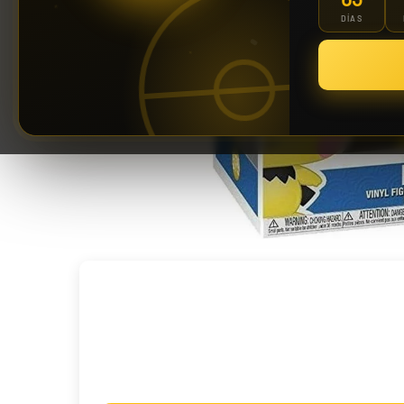
DÍAS
Riftbound: League of Legends TCG | Vendetta Booster Display 24 Sobres
139,90 €
¡Últimas unidades!