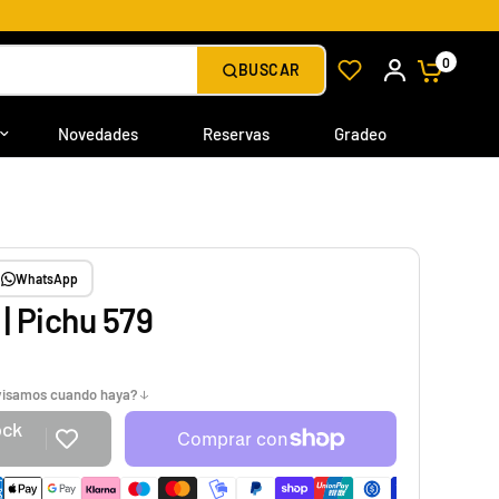
0
BUSCAR
Novedades
Reservas
Gradeo
WhatsApp
| Pichu 579
avisamos cuando haya?
ock
e