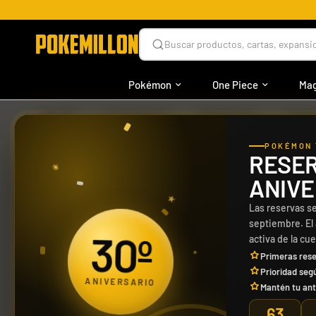
Buscar productos, cartas, expansio
Pokémon
One Piece
Mag
›
›
›
INICIO
ACCESORIOS
PRODUCTOS
FUNK
POKÉMON 
RESER
ANIVE
Las reservas se
septiembre. El
30º
activa de la cu
Primeras rese
Prioridad seg
ANIVERSARIO
Mantén tu ant
63