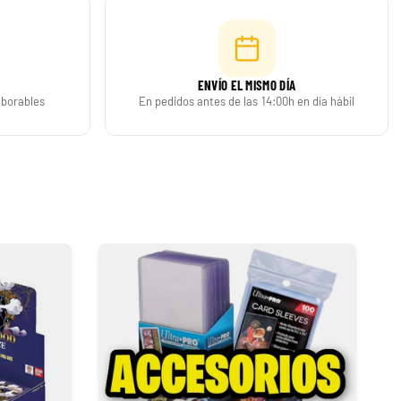
Build and Battle Unbroken Bonds | Vínculos Indestructibles
379,90 €
Desde
¡Última unidad!
ENVÍO EL MISMO DÍA
-50%
laborables
En pedidos antes de las 14:00h en día hábil