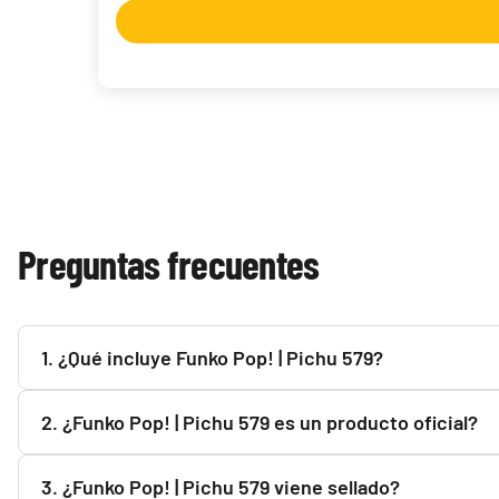
Preguntas frecuentes
Magic | Marvel Super Heroes Bundle Gift Edition
86,90 €
Hay existencias
1. ¿Qué incluye Funko Pop! | Pichu 579?
Consulta la descripción de Funko Pop! | Pichu 579 para ve
2. ¿Funko Pop! | Pichu 579 es un producto oficial?
Sí. Funko Pop! | Pichu 579 es un producto oficial y Origi
3. ¿Funko Pop! | Pichu 579 viene sellado?