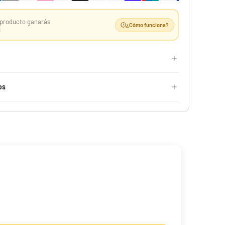
producto ganarás
¿Cómo funciona?
S
Case 10 ETB Oscuridad Absoluta | Élite Pitch Black
os
529,99 €
Desde
¡Últimas unidades!
-25%