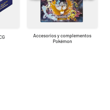
30th Celebration Umbreon Battle Deck Celebraciones 30 Aniversario
Accesorios y complementos
TCG
Pokémon
19,90 €
39,90 €
Desde