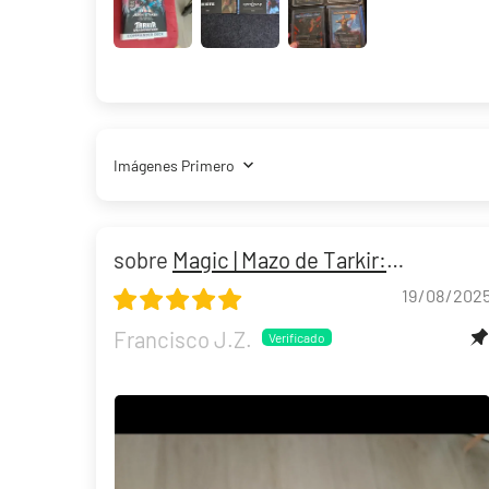
Sort by
Liao Fu Guan "Joltdengo" Mazo World Championship 2025 Deck
Magic | Mazo de Tarkir:
Dragonstorm Commander
19/08/202
Francisco J.Z.