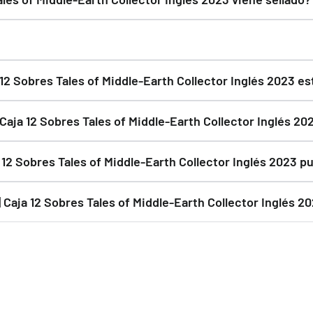
distribuidores.
ecintados de fábrica. Siempre que el fabricante lo distribuya 
3 sellado de fábrica.
timado de entrega es de 1 a 3 días hábiles.
a 12 Sobres Tales of Middle-Earth Collector Inglés 2023 e
nviaremos un email cuando vuelva a estar disponible.
Caja 12 Sobres Tales of Middle-Earth Collector Inglés 20
 material de protección para proteger Magic x The Lord of The
ja 12 Sobres Tales of Middle-Earth Collector Inglés 2023 
obres Tales of Middle-Earth Collector Inglés 2023 puede variar s
| Caja 12 Sobres Tales of Middle-Earth Collector Inglés 
ese momento.
o rápido y embalaje protegido.