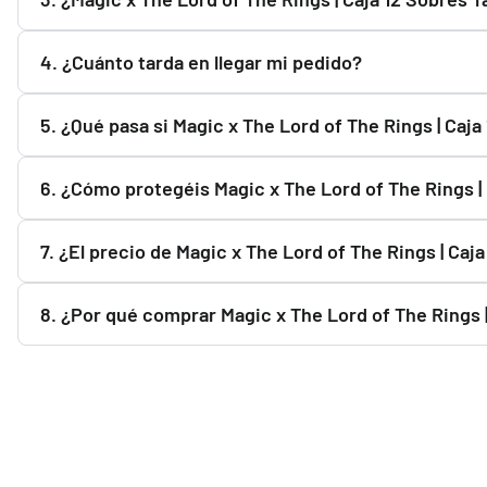
originales adquiridos a través de nuestros proveedores y 
Todos los productos se envían completamente sellados y pr
4. ¿Cuánto tarda en llegar mi pedido?
Caja 12 Sobres Tales of Middle-Earth Collector Inglés 202
Una vez que Correos registra el envío, el plazo habitual es
5. ¿Qué pasa si Magic x The Lord of The Rings | Caj
Puedes usar el botón "Avisarme cuando haya stock". Te e
6. ¿Cómo protegéis Magic x The Lord of The Rings | 
Preparamos todos los pedidos cuidadosamente y utilizamos
7. ¿El precio de Magic x The Lord of The Rings | Ca
Inglés 2023 durante el transporte.
Sí. El precio de Magic x The Lord of The Rings | Caja 12 S
8. ¿Por qué comprar Magic x The Lord of The Rings 
mercado. El precio mostrado en la web es el vigente en 
Porque ofrecemos productos oficiales, pago seguro, enví