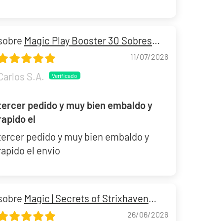
Build and Battle Unbroken Bonds | Vínculos Indestructibles
379,90 €
Desde
Magic Play Booster 30 Sobres
¡Última unidad!
Marvel Super Heroes
-50%
11/07/2026
Carlos S.A.
tercer pedido y muy bien embaldo y
rapido el
tercer pedido y muy bien embaldo y
rapido el envio
Magic | Secrets of Strixhaven
Play Booster Box
26/06/2026