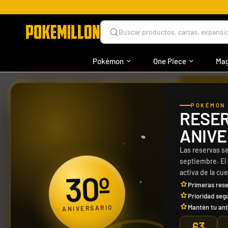
Buscar productos, cartas, expansio
Pokémon
One Piece
Mag
›
›
›
INICIO
MAGIC
PRODUCTO
MAGIC X THE 
POKÉMON 
RESER
ANIVE
Las reservas se
septiembre. El
30º
activa de la cu
Primeras rese
Prioridad seg
ANIVERSARIO
Mantén tu ant
63