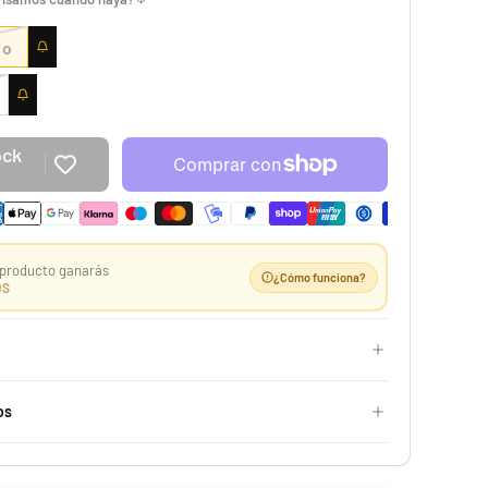
to
ock
e
Case 10 ETB Oscuridad Absoluta | Élite Pitch Black
529,99 €
Desde
¡Últimas unidades!
producto ganarás
¿Cómo funciona?
OS
-25%
os