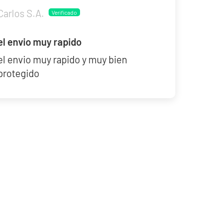
Carlos S.A.
el envio muy rapido
30th Celebration Umbreon Battle Deck Celebraciones 30 Aniversario
el envio muy rapido y muy bien
protegido
19,90 €
39,90 €
Desde