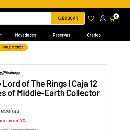
0
BUSCAR
Novedades
Reservas
Gradeo
 INGLÉS 2023
WhatsApp
 Lord of The Rings | Caja 12
s of Middle-Earth Collector
3
 reseñas
horras un 4%
avisamos cuando haya?