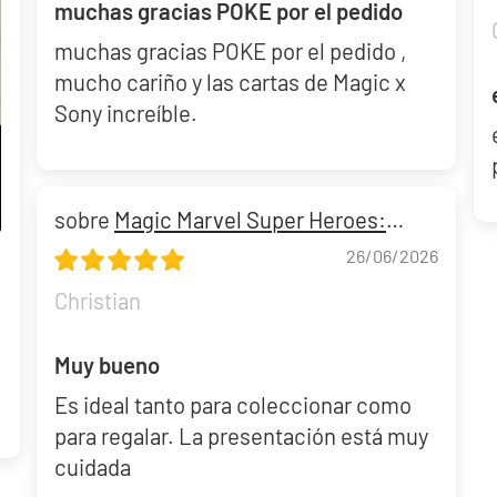
muchas gracias POKE por el pedido
muchas gracias POKE por el pedido ,
mucho cariño y las cartas de Magic x
Sony increíble.
Magic Marvel Super Heroes:
"Wakanda Forever" Commander Deck
Build and Battle Lost Thunder | Truenos Perdidos
26/06/2026
Collector's Edition
Christian
299,90 €
Desde
¡Última unidad!
Muy bueno
Es ideal tanto para coleccionar como
para regalar. La presentación está muy
cuidada