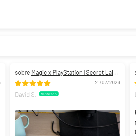
Riley McKay "KSI's Gardevoir" Mazo World Championship 2025 Deck
Magic x PlayStation | Secret Lair
The Last of Us: Part I
5
21/02/2026
David S.