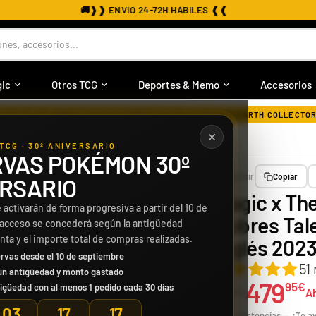
⭐
❱❱ +30.000 CLIENTES SATISFECHOS ❰❰
nes, accesorios...
ic
Otros TCG
Deportes & Memo
Accesorios
LORD OF THE RINGS | CAJA 12 SOBRES TALES OF MIDDLE-EARTH COLLECTOR
TCG · 30º ANIVERSARIO
VAS POKÉMON 30º
Compartir
Copiar
RSARIO
Magic x The
 activarán de forma progresiva a partir del 10 de
Sobres Tale
 acceso se concederá según la antigüedad
enta y el importe total de compras realizadas.
Inglés 202
rvas desde el 10 de septiembre
51
ún antigüedad y monto gastado
479
95€
igüedad con al menos 1 pedido cada 30 días
499
A
99€
03
17
16
Sin existencias — ¿Te 