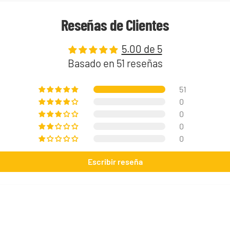
Reseñas de Clientes
5.00 de 5
Basado en 51 reseñas
51
0
0
0
Jose Cruz Galindo-Resendiz "Pult Bomb" Mazo World Championship 2025 Deck
0
29,90 €
Desde
Escribir reseña
¡Últimas unidades!