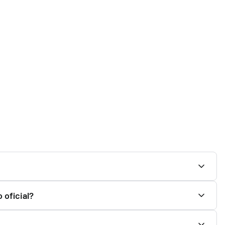
a ver todo lo que incluye. Podrás encontrarlo en el
 oficial?
Original. En Pokemillon vendemos productos nuevos y