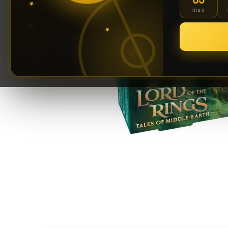
DÍAS
Riftbound: League of Legends TCG | Vendetta Booster Display 24 Sobres
139,90 €
¡Últimas unidades!