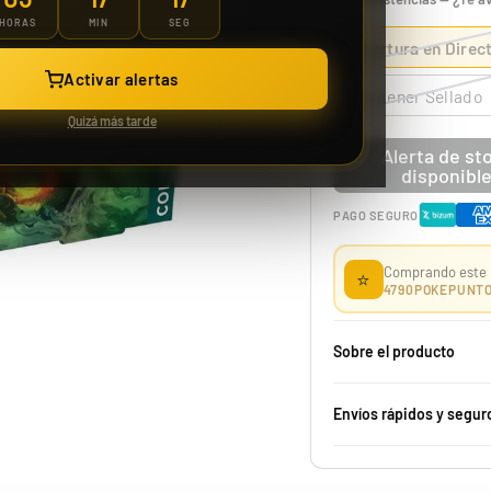
HORAS
MIN
SEG
Apertura en Direc
Case 150 Sobre McDonald Pokémon 2021 25th Aniversario
Activar alertas
Mantener Sellado
Quizá más tarde
Alerta de st
disponibl
PAGO SEGURO
1229,99 €
Desde
¡Última unidad!
Comprando este 
⭐
4790
POKEPUNT
Sobre el producto
Envíos rápidos y segur