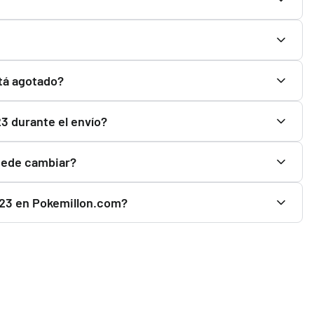
precintado, recibirás Magic x The Lord of The Rings |
stá agotado?
23 durante el envío?
 Rings | Caja 12 Sobres Tales of Middle-Earth Collector
puede cambiar?
egún la disponibilidad, reposiciones y condiciones del
2023 en Pokemillon.com?