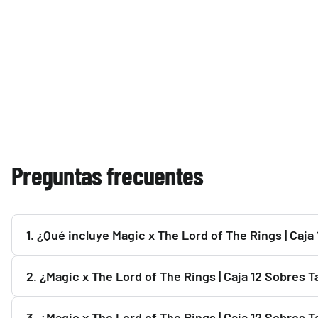
Preguntas frecuentes
1. ¿Qué incluye Magic x The Lord of The Rings | Caja
Consulta la descripción de Magic x The Lord of The Rings |
2. ¿Magic x The Lord of The Rings | Caja 12 Sobres T
apartado superior.
Sí. Magic x The Lord of The Rings | Caja 12 Sobres Tales 
3. ¿Magic x The Lord of The Rings | Caja 12 Sobres T