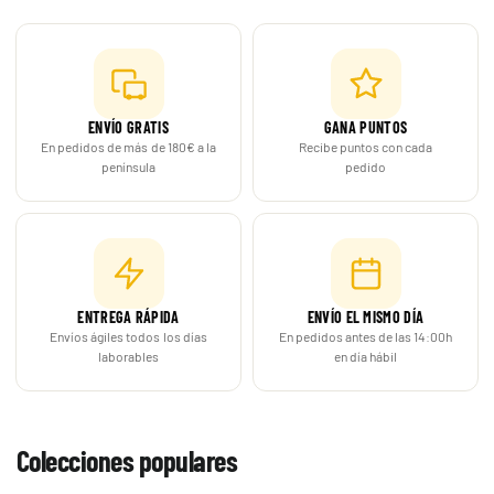
ENVÍO GRATIS
GANA PUNTOS
En pedidos de más de 180€ a la
Recibe puntos con cada
península
pedido
ENTREGA RÁPIDA
ENVÍO EL MISMO DÍA
Envíos ágiles todos los días
En pedidos antes de las 14:00h
laborables
en día hábil
Colecciones populares