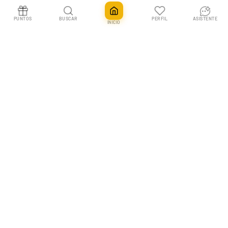
PUNTOS
BUSCAR
PERFIL
ASISTENTE
INICIO
Caja Glaceon V-Star
Agotado
39,90€
En Pokemillon vivimos las cartas coleccionables. Tu tienda nº1 en España
para Pokémon TCG, One Piece y más, con envíos rápidos y un equipo que
entiende a los coleccionistas.