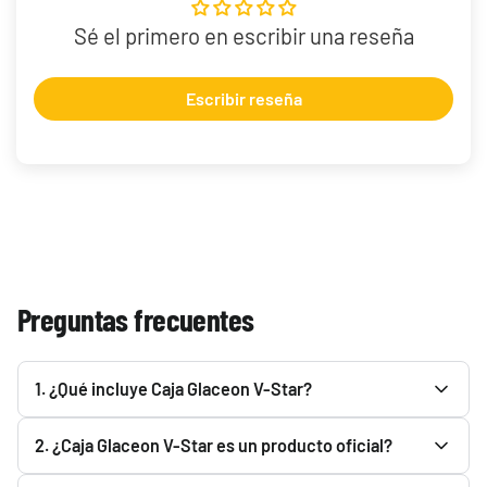
Sé el primero en escribir una reseña
Escribir reseña
Preguntas frecuentes
1. ¿Qué incluye Caja Glaceon V-Star?
Consulta la descripción de Caja Glaceon V-Star para ver
2. ¿Caja Glaceon V-Star es un producto oficial?
todo lo que incluye. Podrás encontrarlo en el apartado
superior.
Sí. Caja Glaceon V-Star es un producto oficial y Original. En