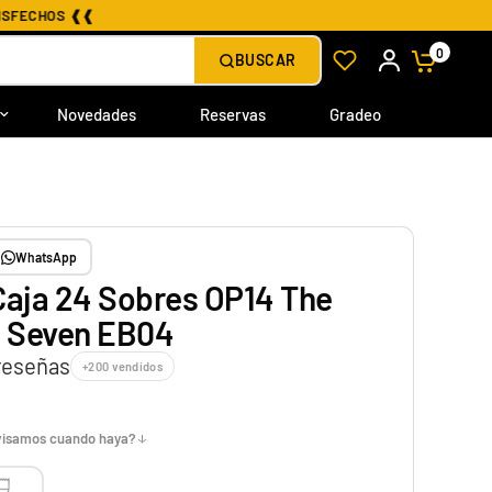
0
BUSCAR
Novedades
Reservas
Gradeo
WhatsApp
Caja 24 Sobres OP14 The
s Seven EB04
 reseñas
+200 vendidos
avisamos cuando haya?