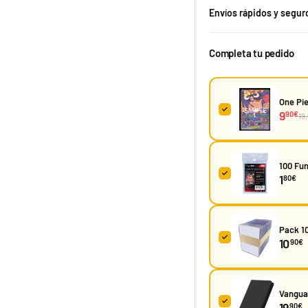
Envíos rápidos y segur
Completa tu pedido
One Pie
9
90€
19
100 Fun
Jose Cruz Galindo-Resendiz "Pult Bomb" Mazo World Championship 2025 Deck
1
80€
29,90 €
Desde
¡Últimas unidades!
Pack 10
10
90€
Vanguar
19
90€