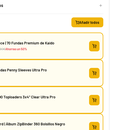
os
Añadir todos
ce | 70 Fundas Premium de Kaido
,90€
Ahorras un 50%
das Penny Sleeves Ultra Pro
Yuya Okita "JP Raging Bolt" Mazo World Championship 2025 Deck
29,90 €
39,90 €
Desde
Pocas existencias
0 Toploaders 3x4" Clear Ultra Pro
d | Álbum ZipBinder 360 Bolsillos Negro