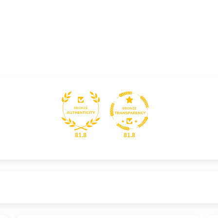
29,90 €
Desde
¡Últimas unidades!
81.8
81.8