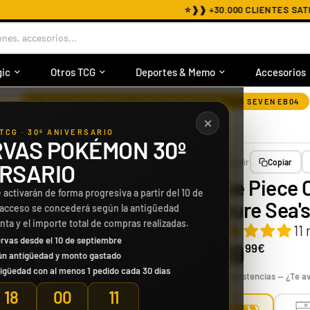
⭐
❱❱ +30.000 CLIENTES SATISFECHOS ❰❰
nes, accesorios...
ic
Otros TCG
Deportes & Memo
Accesorios
›
ONE PIECE CAJA 24 SOBRES OP14 THE AZURE SEA'S SEVEN EB04
TCG · 30º ANIVERSARIO
VAS POKÉMON 30º
Compartir
Copiar
RSARIO
One Piece 
 activarán de forma progresiva a partir del 10 de
Azure Sea'
 acceso se concederá según la antigüedad
enta y el importe total de compras realizadas.
11
rvas desde el 10 de septiembre
169
99€
ún antigüedad y monto gastado
igüedad con al menos 1 pedido cada 30 días
Sin existencias — ¿Te 
18
00
10