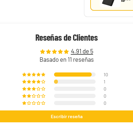
Reseñas de Clientes
4.91 de 5
Basado en 11 reseñas
Riley McKay "KSI's Gardevoir" Mazo World Championship 2025 Deck
10
1
0
0
0
Escribir reseña