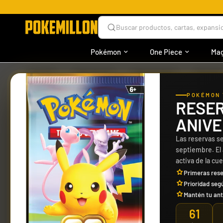
Buscar productos, cartas, expansio
Pokémon
One Piece
Mag
›
›
›
INICIO
ONE PIECE
PRODUCTOS
CAJAS
POKÉMON 
RESER
ANIVE
Las reservas se
septiembre. El
activa de la cu
Primeras rese
Prioridad seg
Mantén tu ant
61