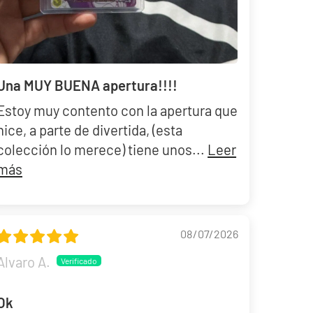
Una MUY BUENA apertura!!!!
Estoy muy contento con la apertura que
hice, a parte de divertida, (esta
colección lo merece) tiene unos...
Leer
más
08/07/2026
Alvaro A.
Ok