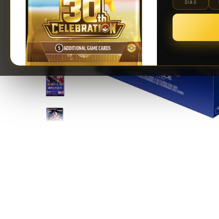
DÍAS
Riftbound: League of Legends TCG | Vendetta Booster Display 24 Sobres
139,90 €
¡Últimas unidades!