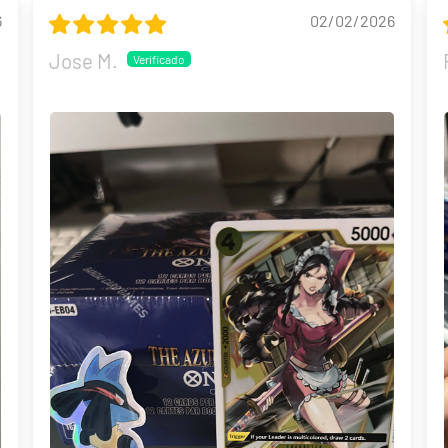
6
02/02/2026
Jose M.
Build and Battle Lost Thunder | Truenos Perdidos
299,90 €
Desde
¡Última unidad!