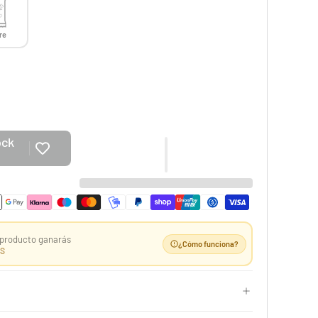
re
Case 10 ETB Oscuridad Absoluta | Élite Pitch Black
ock
529,99 €
e
Desde
¡Últimas unidades!
-25%
producto ganarás
¿Cómo funciona?
S