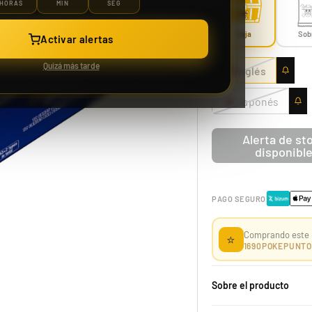
HORAS
MIN
SEG
Caja
Sob
Activar alertas
Case 150 Sobre McDonald Pokémon 2021 25th Aniversario
Quizá más tarde
Inglés
Japonés
Alerta de st
1229,99 €
disponibl
Desde
¡Última unidad!
PAGO SEGURO
Comprando este 
⭐
1690
POKEPUNTO
Sobre el producto